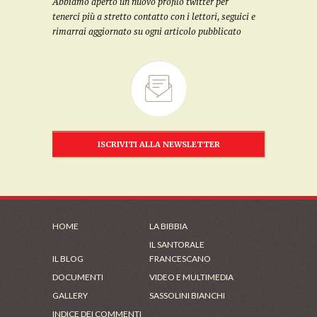
Abbiamo aperto un nuovo profilo twitter per
tenerci più a stretto contatto con i lettori, seguici e
rimarrai aggiornato su ogni articolo pubblicato
ISCRIVITI ALLA NEWSLETTER
HOME
LA BIBBIA
IL SANTORALE
IL BLOG
FRANCESCANO
DOCUMENTI
VIDEO E MULTIMEDIA
GALLERY
SASSOLINI BIANCHI
INDICE DEI COMMENTI