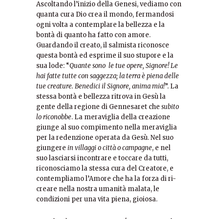
Ascoltando l’inizio della Genesi, vediamo con
quanta cura Dio crea il mondo, fermandosi
ogni volta a contemplare la bellezza e la
bontà di quanto ha fatto con amore.
Guardando il creato, il salmista riconosce
questa bontà ed esprime il suo stupore e la
sua lode: “
Quante sono le tue opere, Signore! Le
hai fatte tutte con saggezza; la terra è piena delle
tue creature. Benedici il Signore, anima mia!
”. La
stessa bontà e bellezza ritrova in Gesù la
gente della regione di Gennesaret che
subito
lo riconobbe
. La meraviglia della creazione
giunge al suo compimento nella meraviglia
per la redenzione operata da Gesù. Nel suo
giungere
in villaggi o città o campagne
, e nel
suo lasciarsi incontrare e toccare da tutti,
riconosciamo la stessa cura del Creatore, e
contempliamo l’Amore che ha la forza di ri-
creare nella nostra umanità malata, le
condizioni per una vita piena, gioiosa.