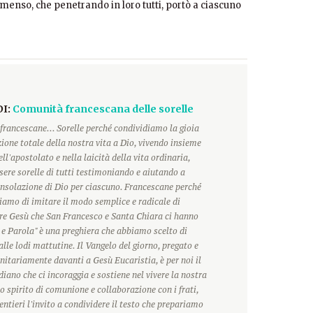
menso, che penetrando in loro tutti, portò a ciascuno
DI:
Comunità francescana delle sorelle
francescane... Sorelle perché condividiamo la gioia
ione totale della nostra vita a Dio, vivendo insieme
ll'apostolato e nella laicità della vita ordinaria,
ere sorelle di tutti testimoniando e aiutando a
onsolazione di Dio per ciascuno. Francescane perché
hiamo di imitare il modo semplice e radicale di
ore Gesù che San Francesco e Santa Chiara ci hanno
 e Parola" è una preghiera che abbiamo scelto di
alle lodi mattutine. Il Vangelo del giorno, pregato e
itariamente davanti a Gesù Eucaristia, è per noi il
ano che ci incoraggia e sostiene nel vivere la nostra
o spirito di comunione e collaborazione con i frati,
ntieri l'invito a condividere il testo che prepariamo