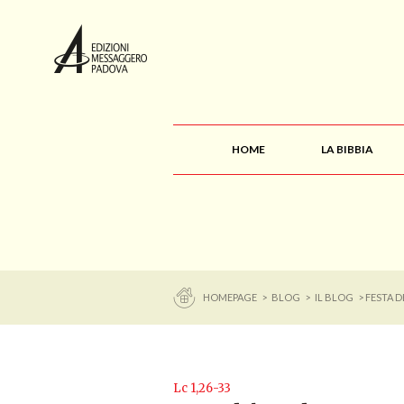
HOME
LA BIBBIA
HOMEPAGE
>
BLOG
>
IL BLOG
> FESTA 
Lc 1,26-33