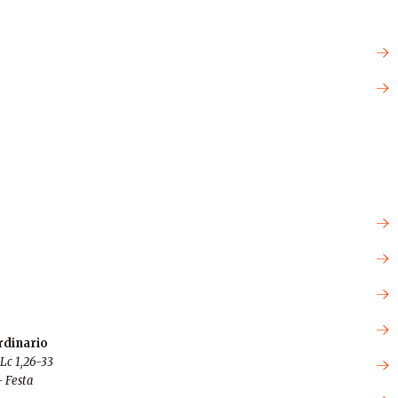
rdinario
Lc 1,26-33
– Festa