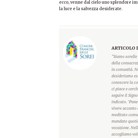
ecco, venne dal cielo uno splendore im
la luce e la salvezza desiderate.
ARTICOLO 
“Siamo sorelle 
della consacraz
in comunità. Ne
desideriamo ess
conoscere la c
ci piace e cerc
seguire il Sign
indicato. "Pane
vivere accanto 
meditato comun
mandato quotidi
vocazione. Nell
accogliamo vole