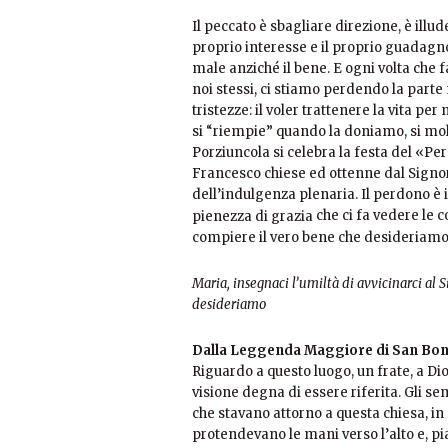
Il peccato è sbagliare direzione, è illude
proprio interesse e il proprio guadagn
male anziché il bene. E ogni volta che
noi stessi, ci stiamo perdendo la parte m
tristezze: il voler trattenere la vita pe
si “riempie” quando la doniamo, si mo
Porziuncola si celebra la festa del «Per
Francesco chiese ed ottenne dal Signore
dell’indulgenza plenaria. Il perdono è 
che ci fa vedere le c
pienezza di grazia
compiere il vero bene che desideriamo 
Maria, insegnaci l’umiltà di
avvicinarci al 
desideriamo
Dalla Leggenda Maggiore di San Bo
Riguardo a questo luogo, un frate, a Di
visione degna di essere riferita. Gli s
che stavano attorno a questa chiesa, in g
protendevano le mani verso l’alto e, p