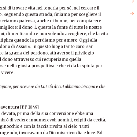
rsi di trovare vita nel tenerla per sé, nel cercare il
o. Seguendo questa strada, finiamo per scegliere il
 facciamo qualcosa, anche di buono, per compiacere
igliore: il dono. È questa la fonte di tutte le nostre
r noi, dimenticando e non volendo accogliere, che la vita
ltiplica quando la perdiamo per amore. Oggi alla
dono di Assisi». In questo luogo tanto caro, san
 la grazia del perdono, attraverso il privilegio
il dono attraverso cui recuperiamo quella
ose nella giusta prospettiva e che ci da la spinta per
vivere.
Signore, per ricevere da Lui ciò di cui abbiamo bisogno e che
naventura
[FF 1049]
o devoto, prima della sua
conversione ebbe una
embrò di vedere innumerevoli uomini, colpiti da cecità,
inocchio e con la faccia rivolta al cielo. Tutti
iangendo, invocavano da Dio misericordia e luce. Ed