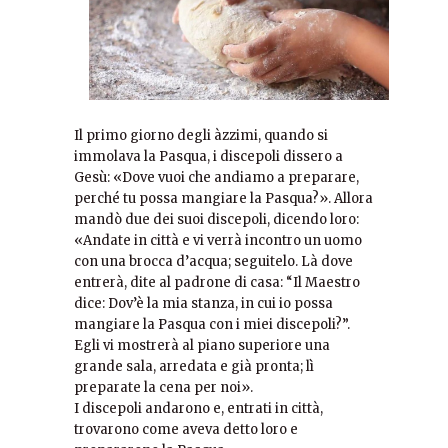
Il primo giorno degli àzzimi, quando si
immolava la Pasqua, i discepoli dissero a
Gesù: «Dove vuoi che andiamo a preparare,
perché tu possa mangiare la Pasqua?». Allora
mandò due dei suoi discepoli, dicendo loro:
«Andate in città e vi verrà incontro un uomo
con una brocca d’acqua; seguitelo. Là dove
entrerà, dite al padrone di casa: “Il Maestro
dice: Dov’è la mia stanza, in cui io possa
mangiare la Pasqua con i miei discepoli?”.
Egli vi mostrerà al piano superiore una
grande sala, arredata e già pronta; lì
preparate la cena per noi».
I discepoli andarono e, entrati in città,
trovarono come aveva detto loro e