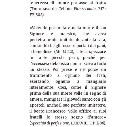
tenerezza di amore portasse ai frati»
(Tommaso da Celano,
Vita seconda
, 217 :
FF 808).
«Volendo poi imitare nella morte il suo
Signore e maestro, che aveva
perfettamente imitato durante la vita,
comandò che gli fossero portati dei pani,
li benedisse (Mc 14,22), li fece spezzare
in tante piccole parti, poiché per
l’eccessiva debolezza non riusciva a farlo
lui stesso. Poi prese e ne porse un
frammento a ognuno dei frati,
esortando ognuno a mangiarlo
interamente. Così, come il Signore
prima della sua morte volle, in segno di
amore, mangiare il giovedì santo con gli
apostoli, anche il suo perfetto imitatore,
il beato Francesco, volle offrire ai suoi
fratelli lo stesso segno d’amore»
(
Specchio di perfezione
, LXXXVIII : FF 1786).