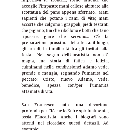
imperlava la fronte…; forno ardente che
accoglie l’impasto; mani callose abituate alla
scottatura del pane appena sfornato… Mani
sapienti che potano i rami di vite; mani
accorte che colgono i grappoli; piedi festanti
che pigiano; tini che ribollono e botti che fano
riposare; giare che servono… C’è la
preparazione prossima della festa: il luogo,
gli arredi, la familiarità tra gli invitati alla
festa… Nel segno dell’eucaristia non c’è
magia, ma storia di fatica e letizia,
culminanti nella condivisione! Adamo vede,
prende e mangia, segnando l’umanità nel
peccato: Cristo, nuovo Adamo, vede,
benedice, spezza con/per l’umanità
affamata di vita.
San Francesco nutre una devozione
profonda per Ciò che lo Nutre spiritualmente,
ossia l’Eucaristia. Anche i biografi sono
attenti nel ricordare questi dettagli. Ad
esempio: