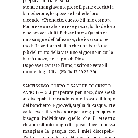
prepararono la Pasqua.
Mentre mangiavano, prese il pane e recitò la
benedizione, lo spezzò e lo diede loro,
dicendo: «Prendete, questo è il mio corpo».
Poi prese un calice e rese grazie, lo diede loro
e ne bevvero tutti. E disse loro: «Questo è il
mio sangue dell’alleanza, che è versato per
molti. In verità io vi dico che non berrò mai
più del frutto della vite fino al giorno in cui lo
berrò nuovo, nel regno di Dio».
Dopo aver cantato l’inno, uscirono verso il
monte degli Ulivi. (Mc 14,12-16.22-26)
SANTISSIMO CORPO E SANGUE DI CRISTO –
ANNO B – «Lì preparate per noi», dice Gesù
ai discepoli, indicando come trovare il luogo
del banchetto. E giovedì, vigilia di Pasqua. Tre
volte esce il verbo «preparare»; per questo
bisogna individuare quello che il Maestro
chiama «il mio luogo di riposo, dove io possa
mangiare la pasqua con i miei discepoli».
Tutto il vangelo di Marco è una lunga