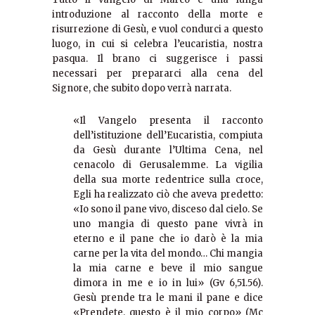
introduzione al racconto della morte e
risurrezione di Gesù, e vuol condurci a questo
luogo, in cui si celebra l’eucaristia, nostra
pasqua. Il brano ci suggerisce i passi
necessari per prepararci alla cena del
Signore, che subito dopo verrà narrata.
«Il Vangelo presenta il racconto
dell’istituzione dell’Eucaristia, compiuta
da Gesù durante l’Ultima Cena, nel
cenacolo di Gerusalemme. La vigilia
della sua morte redentrice sulla croce,
Egli ha realizzato ciò che aveva predetto:
«Io sono il pane vivo, disceso dal cielo. Se
uno mangia di questo pane vivrà in
eterno e il pane che io darò è la mia
carne per la vita del mondo… Chi mangia
la mia carne e beve il mio sangue
dimora in me e io in lui» (Gv 6,51.56).
Gesù prende tra le mani il pane e dice
«Prendete, questo è il mio corpo» (Mc