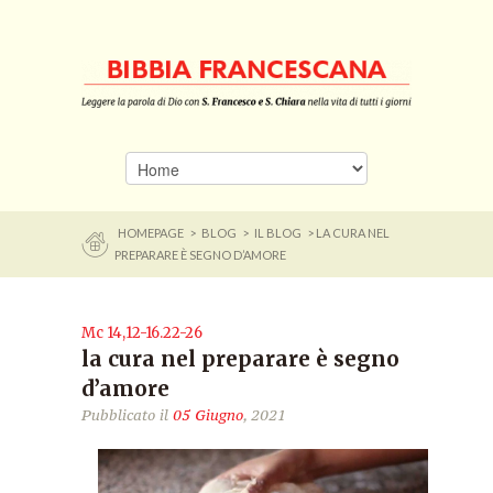
HOMEPAGE
>
BLOG
>
IL BLOG
> LA CURA NEL
PREPARARE È SEGNO D’AMORE
Mc 14,12-16.22-26
la cura nel preparare è segno
d’amore
Pubblicato il
05 Giugno
, 2021