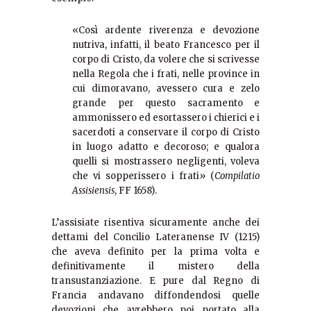
«Così ardente riverenza e devozione
nutriva, infatti, il beato Francesco per il
corpo di Cristo, da volere che si scrivesse
nella Regola che i frati, nelle province in
cui dimoravano, avessero cura e zelo
grande per questo sacramento e
ammonissero ed esortassero i chierici e i
sacerdoti a conservare il corpo di Cristo
in luogo adatto e decoroso; e qualora
quelli si mostrassero negligenti, voleva
che vi sopperissero i frati» (
Compilatio
Assisiensis
, FF 1658).
L’assisiate risentiva sicuramente anche dei
dettami del Concilio Lateranense IV (1215)
che aveva definito per la prima volta e
definitivamente il mistero della
transustanziazione. E pure dal Regno di
Francia andavano diffondendosi quelle
devozioni che avrebbero poi portato alla