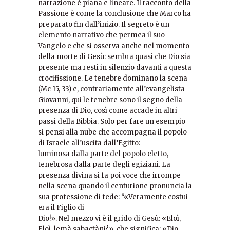
narrazione è piana e lineare. Il racconto della
Passione è come la conclusione che Marco ha
preparato fin dall’inizio. Il segreto è un
elemento narrativo che permea il suo
Vangelo e che si osserva anche nel momento
della morte di Gesù: sembra quasi che Dio sia
presente ma resti in silenzio davanti a questa
crocifissione. Le tenebre dominano la scena
(Mc 15, 33) e, contrariamente all’evangelista
Giovanni, qui le tenebre sono il segno della
presenza di Dio, così come accade in altri
passi della Bibbia. Solo per fare un esempio
si pensi alla nube che accompagna il popolo
di Israele all’uscita dall’Egitto:
luminosa dalla parte del popolo eletto,
tenebrosa dalla parte degli egiziani. La
presenza divina si fa poi voce che irrompe
nella scena quando il centurione pronuncia la
sua professione di fede: “«Veramente costui
era il Figlio di
Dio!». Nel mezzo vi è il grido di Gesù: «Eloì,
Eloì, lemà sabactàni?», che significa: «Dio