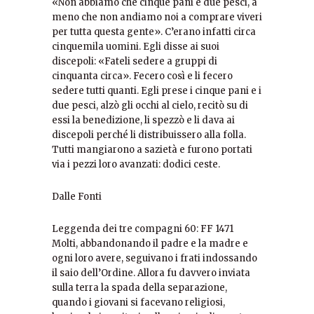
«Non abbiamo che cinque pani e due pesci, a
meno che non andiamo noi a comprare viveri
per tutta questa gente». C’erano infatti circa
cinquemila uomini. Egli disse ai suoi
discepoli: «Fateli sedere a gruppi di
cinquanta circa». Fecero così e li fecero
sedere tutti quanti. Egli prese i cinque pani e i
due pesci, alzò gli occhi al cielo, recitò su di
essi la benedizione, li spezzò e li dava ai
discepoli perché li distribuissero alla folla.
Tutti mangiarono a sazietà e furono portati
via i pezzi loro avanzati: dodici ceste.
Dalle Fonti
Leggenda dei tre compagni 60: FF 1471
Molti, abbandonando il padre e la madre e
ogni loro avere, seguivano i frati indossando
il saio dell’Ordine. Allora fu davvero inviata
sulla terra la spada della separazione,
quando i giovani si facevano religiosi,