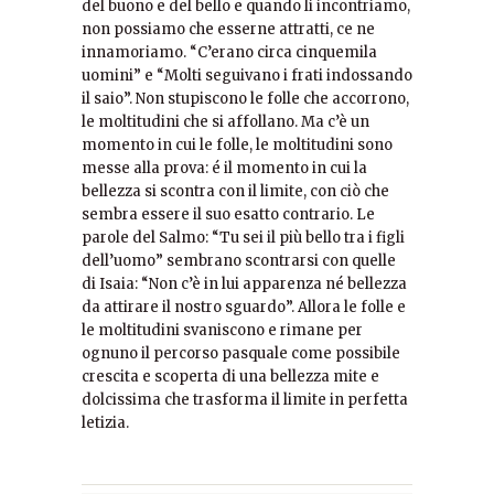
del buono e del bello e quando li incontriamo,
non possiamo che esserne attratti, ce ne
innamoriamo. “C’erano circa cinquemila
uomini” e “Molti seguivano i frati indossando
il saio”. Non stupiscono le folle che accorrono,
le moltitudini che si affollano. Ma c’è un
momento in cui le folle, le moltitudini sono
messe alla prova: é il momento in cui la
bellezza si scontra con il limite, con ciò che
sembra essere il suo esatto contrario. Le
parole del Salmo: “Tu sei il più bello tra i figli
dell’uomo” sembrano scontrarsi con quelle
di Isaia: “Non c’è in lui apparenza né bellezza
da attirare il nostro sguardo”. Allora le folle e
le moltitudini svaniscono e rimane per
ognuno il percorso pasquale come possibile
crescita e scoperta di una bellezza mite e
dolcissima che trasforma il limite in perfetta
letizia.