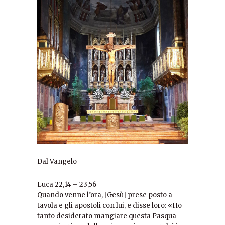
Dal Vangelo
Luca 22,14 – 23,56
Quando venne l’ora, [Gesù] prese posto a tavola e gli apostoli con lui, e disse loro: «Ho tanto desiderato mangiare questa Pasqua con voi, prima della mia passione, perché io vi dico: non la mangerò più, finché essa non si compia nel regno di Dio». E, ricevuto un calice, rese grazie e disse: «Prendetelo e fatelo passare tra voi, perché io vi dico: da questo momento non berrò più del frutto della vite, finché non verrà il regno di Dio». Poi prese il pane, rese grazie, lo spezzò e lo diede loro dicendo: «Questo è il mio corpo, che è dato per voi; fate questo in memoria di me». E, dopo aver cenato, fece lo stesso con il calice dicendo: «Questo calice è la nuova alleanza nel mio sangue, che è versato per voi». «Ma ecco, la mano di colui che mi tradisce è con me, sulla tavola. Il Figlio dell’uomo se ne va, secondo quanto è stabilito, ma guai a quell’uomo dal quale egli viene tradito!». Allora essi cominciarono a domandarsi l’un l’altro chi di loro avrebbe fatto questo. E nacque tra loro anche una discussione: chi di loro fosse da considerare più grande. Egli disse: «I re delle nazioni le governano, e coloro che hanno potere su di esse sono chiamati benefattori. Voi però non fate così; ma chi tra voi è più grande diventi come il più giovane, e chi governa come colui che serve. Infatti chi è più grande, chi sta a tavola o chi serve? Non è forse colui che sta a tavola? Eppure io sto in mezzo a voi come colui che serve. Voi siete quelli che avete perseverato con me nelle mie prove e io preparo per voi un regno, come il Padre mio l’ha preparato per me, perché mangiate e beviate alla mia mensa nel mio regno. E siede rete in trono a giudicare le dodici tribù di Israele. Simone, Simone, ecco: Satana vi ha cercati per vagliarvi come il grano; ma io ho pregato per te, perché la tua fede non venga meno. E tu, una volta convertito, conferma i tuoi fratelli». E Pietro gli disse: «Signore, con te sono pronto ad andare anche in prigione e alla morte». Gli rispose: «Pietro, io ti dico: oggi il gallo non canterà prima che tu, per tre volte, abbia negato di conoscermi». Poi disse loro: «Quando vi ho mandato senza borsa, né sacca, né sandali, vi è forse mancato qualcosa?». Risposero: «Nulla». Ed egli soggiunse: «Ma ora, chi ha una borsa la prenda, e così chi ha una sacca; chi non ha spada, venda il mantello e ne compri una. Perché io vi dico: deve compiersi in me questa parola della Scrittura: “E fu annoverato tra gli empi”. Infatti tutto quello che mi riguarda volge al suo compimento». Ed essi dissero: «Signore, ecco qui due spade». Ma egli disse: «Basta!». Uscì e andò, come al solito, al monte degli Ulivi; anche i discepoli lo seguirono. Giunto sul luogo, disse loro: «Pregate, per non entrare in tentazione ». Poi si allontanò da loro circa un tiro di sasso, cadde in ginocchio e pregava dicendo: «Padre, se vuoi, allontana da me questo calice! Tuttavia non sia fatta la mia, ma la tua volontà». Gli apparve allora un angelo dal cielo per confortarlo. Entrato nella lotta, pregava più intensamente, e il suo sudore diventò come gocce di sangue che cadono a terra. Poi, rialzatosi dalla preghiera, andò dai discepoli e li trovò che dormivano per la tristezza. E disse loro: «Perché dormite? Alzatevi e pregate, per non entrare in tentazione». Mentre ancora egli parlava, ecco giungere una folla; colui che si chiamava Giuda, uno dei Dodici, li precedeva e si avvicinò a Gesù per baciarlo. Gesù gli disse: «Giuda, con un acio tu tradisci il Figlio dell’uomo?». Allora quelli che erano con lui, vedendo ciò che stava per accadere, dissero: «Signore, dobbiamo colpire con la spada?». E uno di loro colpì il servo del sommo sacerdote e gli staccò l’orecchio destro. Ma Gesù intervenne dicendo: «Lasciate! Basta così!». E, toccandogli l’orecchio, lo guarì. Poi Gesù disse a coloro che erano venuti contro di lui, capi dei sacerdoti, capi delle guardie del tempio e anziani: «Come se fossi un ladro siete venuti con spade e bastoni. Ogni giorno ero con voi nel tempio e non avete mai messo le mani su di me; ma questa è l’ora vostra e il potere delle tenebre». Dopo averlo catturato, lo condussero via e lo fecero entrare nella casa del sommo sacerdote. Pietro lo seguiva da lontano. Avevano acceso un fuoco in mezzo al cortile e si erano seduti attorno; anche Pietro sedette in mezzo a loro. Una giovane serva lo vide seduto vicino al fuoco e, guardandolo attentamente, disse: «Anche questi era con lui». Ma egli negò dicendo: «O donna, non lo conosco!». Poco dopo un altro lo vide e disse: «Anche tu sei uno di loro!». Ma Pietro rispose: «O uomo, non lo sono!». Passata circa un’ora, un altro insisteva: «In verità, anche questi era con lui; infatti è Galileo». Ma Pietro disse: «O uomo, non so quello che dici». E in quell’istante, mentre ancora parlava, un gallo cantò. Allora il Signore si voltò e fissò lo sguardo su Pietro, e Pietro si ricordò della parola che il Signore gli aveva detto: «Prima che il gallo canti, oggi mi rinnegherai tre volte». E, uscito fuori, pianse amaramente. E intanto gli uomini che avevano in custodia Gesù lo deridevano e lo picchiavano, gli bendavano gli occhi e gli dicevano: «Fa’ il profeta! Chi è che ti ha colpito?». E molte altre cose dicevano contro di lui, insultandolo. Appena fu giorno, si riunì il consiglio degli anziani del popolo, con i capi dei sacerdoti e gli scribi; lo condussero davanti al loro sinedrio e gli dissero: «Se tu sei il Cristo, dillo a noi». Rispose loro: «Anche se ve lo dico, non mi crederete; se vi interrogo, non mi risponderete. Ma d’ora in poi il Figlio dell’uomo siederà alla destra della potenza di Dio». Allora tutti dissero: «Tu dunque sei il Figlio di Dio?». Ed egli rispose loro: «Voi stessi dite che io lo sono». E quelli dissero: «Che bisogno abbiamo ancora di testimonianza? L’abbiamo udito noi stessi dalla sua bocca». Tutta l’assemblea si alzò; lo condussero da Pilato e cominciarono ad accusarlo: «Abbiamo trovato costui che metteva in agitazione il nostro popolo, impediva di pagare tributi a Cesare e affermava di essere Cristo re». Pilato allora lo interrogò: «Sei tu il re dei Giudei?». Ed egli rispose: «Tu lo dici». Pilato disse ai capi dei sacerdoti e alla folla: «Non trovo in quest’uomo alcun motivo di condanna». Ma essi insistevano dicendo: «Costui solleva il popolo, insegnando per tutta la Giudea, dopo aver cominciato dalla Galilea, fino a qui». Udito ciò, Pilato domandò se quell’uomo era Galileo e, saputo che stava sotto l’auto rità di Erode, lo rinviò a Erode, che in quei giorni si trovava anch’egli a Gerusalemme. Vedendo Gesù, Erode si rallegrò molto. Da molto tempo infatti desiderava vederlo, per averne sentito parlare, e sperava di vedere qualche miracolo fatto da lui. Lo interrogò, facendogli molte domande, ma egli non gli rispose nulla. Erano presenti anche i capi dei sacerdoti e gli scribi, e insistevano nell’accusarlo. Allora anche Erode, con i suoi soldati, lo insultò, si fece beffe di lui, gli mise addosso una splendida veste e lo rimandò a Pilato. In quel giorno Erode e Pilato diventarono amici tra loro; prima infatti tra loro vi era stata inimicizia. Pilato, riuniti i capi dei sacerdoti, le autorità e il popolo, disse loro: «Mi avete portato quest’uomo come agitatore del popolo. Ecco, io l’ho esaminato davanti a voi, ma non ho trovato in quest’uomo nessuna delle colpe di cui lo accusate; e neanche Erode: infatti ce l’ha rimandato. Ecco, egli non ha fatto nulla che meriti la morte. Perciò, dopo averlo punito, lo rimetterò in libertà». Ma essi si misero a gridare tutti insieme: «Togli di mezzo costui! Rimettici in libertà Barabba!». Questi era stato messo in prigione per una rivolta, scoppiata in città, e per omicidio. Pilato parlò loro di nuovo, perché voleva rimettere in libertà Gesù. Ma essi urlavano: «Crocifiggilo! Crocifiggilo!». Ed egli, per la terza volta, disse loro: «Ma che male ha fatto costui? Non ho trovato in lui nulla che meriti la morte. Dunque, lo punirò e lo rimetterò in libertà». Essi però insistevano a gran voce, chiedendo che venisse crocifisso, e le loro grida crescevano. Pilato allora decise che la loro richiesta venisse eseguita. Rimise in libertà colui che era stato messo in prigione per rivolta e omicidio, e che essi richiedevano, e consegnò Gesù al loro volere. Mentre lo conducevano via, fermarono un certo Simone di Cirene, che tornava dai campi, e gli misero addosso la croce, da portare dietro a Gesù. Lo seguiva una grande moltitudine di popolo e di donne, che si battevano il petto e facevano lamenti su di lui. Ma Gesù, voltandosi verso di loro, disse: «Figlie di Gerusalemme, non piangete su di me, ma piangete su voi stesse e sui vostri figli. Ecco, verranno giorni nei quali si dirà: “Beate le sterili, i grembi che non hanno generato e i seni che non hanno allattato”. Allora cominceranno a dire ai monti: “Cadete su di noi!”, e alle colline: “Copriteci!”. Perché, se si tratta così il legno verde, che avverrà del legno secco?». Insieme con lui venivano condotti a morte anche altri due, che erano malfattori. Quando giunsero sul luogo chiamato Cranio, vi crocifissero lui e i malfattori, uno a destra e l’altro a sinistra. Gesù diceva: «Padre, perdona loro perché non sanno quello che fanno». Il popolo stava a vedere; i capi invece lo deridevano dicendo: «Ha salvato altri! Salvi se stesso, se è lui il Cristo di Dio, l’eletto». Anche i soldati lo deridevano, gli si accostavano per porgergli dell’aceto e dicevano: «Se tu sei il re dei Giudei, salva te stesso». Sopra di lui c’era anche una scritta: «Costui è il re dei Giudei». Uno dei malfattori appesi alla croce lo insultava: «Non sei tu il Cristo? Salva te stesso e noi!». L’altro invece lo rimproverava dicendo: «Non hai alcun timore di Dio, tu che sei condannato alla stessa pena? Noi, giustamente, perché riceviamo quello che abbiamo meritato per le nostre azioni; egli invece non ha fatto nulla di male». E disse: «Gesù, ricòrdati di me quando entrerai nel tuo regno». Gli rispose: «In verità io ti dico: oggi con me sarai nel parad