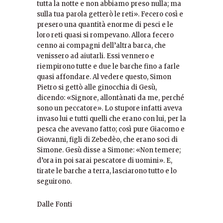
tutta la notte e non abbiamo preso nulla; ma
sulla tua parola getterò le reti». Fecero così e
presero una quantità enorme di pesci e le
loro reti quasi si rompevano. Allora fecero
cenno ai compagni dell’altra barca, che
venissero ad aiutarli. Essi vennero e
riempirono tutte e due le barche fino a farle
quasi affondare. Al vedere questo, Simon
Pietro si gettò alle ginocchia di Gesù,
dicendo: «Signore, allontànati da me, perché
sono un peccatore». Lo stupore infatti aveva
invaso lui e tutti quelli che erano con lui, per la
pesca che avevano fatto; così pure Giacomo e
Giovanni, figli di Zebedèo, che erano soci di
Simone. Gesù disse a Simone: «Non temere;
d’ora in poi sarai pescatore di uomini». E,
tirate le barche a terra, lasciarono tutto e lo
seguirono.
Dalle Fonti