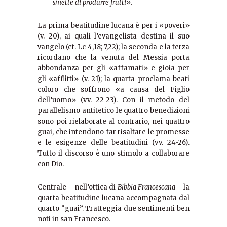
smette di produrre frutti»
.
La prima beatitudine lucana è per i «poveri»
(v. 20), ai quali l’evangelista destina il suo
vangelo (cf. Lc 4,18; 7,22); la seconda e la terza
ricordano che la venuta del Messia porta
abbondanza per gli «affamati» e gioia per
gli «afflitti» (v. 21); la quarta proclama beati
coloro che soffrono «a causa del Figlio
dell’uomo» (vv. 22-23). Con il metodo del
parallelismo antitetico le quattro benedizioni
sono poi rielaborate al contrario, nei quattro
guai, che intendono far risaltare le promesse
e le esigenze delle beatitudini (vv. 24-26).
Tutto il discorso è uno stimolo a collaborare
con Dio.
Centrale – nell’ottica di
Bibbia Francescana
– la
quarta beatitudine lucana accompagnata dal
quarto “guai”. Tratteggia due sentimenti ben
noti in san Francesco.