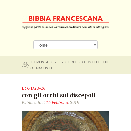
HOMEPAGE
>
BLOG
>
IL BLOG
> CON GLI OCCHI
SUI DISCEPOLI
Lc 6,17.20-26
con gli occhi sui discepoli
Pubblicato il
16 Febbraio
, 2019