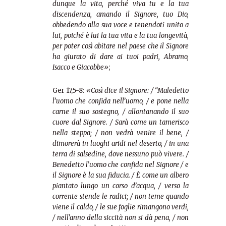
dunque la vita, perché viva tu e la tua
discendenza, amando il Signore, tuo Dio,
obbedendo alla sua voce e tenendoti unito a
lui, poiché è lui la tua vita e la tua longevità,
per poter così abitare nel paese che il Signore
ha giurato di dare ai tuoi padri, Abramo,
Isacco e Giacobbe»
;
Ger 17,5-8:
«Così dice il Signore: / “Maledetto
l’uomo che confida nell’uomo, / e pone nella
carne il suo sostegno, / allontanando il suo
cuore dal Signore. / Sarà come un tamerisco
nella steppa; / non vedrà venire il bene, /
dimorerà in luoghi aridi nel deserto, / in una
terra di salsedine, dove nessuno può vivere. /
Benedetto l’uomo che confida nel Signore / e
il Signore è la sua fiducia. / È come un albero
piantato lungo un corso d’acqua, / verso la
corrente stende le radici; / non teme quando
viene il caldo, / le sue foglie rimangono verdi,
/ nell’anno della siccità non si dà pena, / non