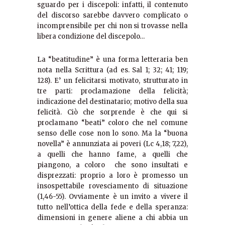
sguardo per i discepoli: infatti, il contenuto
del discorso sarebbe davvero complicato o
incomprensibile per chi non si trovasse nella
libera condizione del discepolo…
La “beatitudine” è una forma letteraria ben
nota nella Scrittura (ad es. Sal 1; 32; 41; 119;
128). E’ un felicitarsi motivato, strutturato in
tre parti: proclamazione della felicità;
indicazione del destinatario; motivo della sua
felicità. Ciò che sorprende è che qui si
proclamano “beati” coloro che nel comune
senso delle cose non lo sono. Ma la “buona
novella” è annunziata ai poveri (Lc 4,18; 7,22),
a quelli che hanno fame, a quelli che
piangono, a coloro che sono insultati e
disprezzati: proprio a loro è promesso un
insospettabile rovesciamento di situazione
(1,46-55). Ovviamente è un invito a vivere il
tutto nell’ottica della fede e della speranza:
dimensioni in genere aliene a chi abbia un