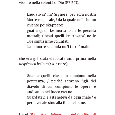
vissuto nella volontà di Dio (FF 263):
Laudato si’, mi’ Signore, per sora nostra
Morte corporale, / da la quale nullu homo
vivente po’ skappare:
guai a quelli ke morrano ne le peccata
mortali; / beati quelli ke trovara` ne le
Tue santissime voluntati,
ka la morte secunda no ’l farra` male.
che era già stata elaborata anni prima nella
Regola non bollata
(XXI : FF 55):
Guai a quelli che non muoiono nella
penitenza, / poiché saranno figli del
diavolo di cui compiono le opere, e
andranno nel fuoco eterno.
Guardatevi e astenetevi da ogni male / e
perseverate sino alla fine nel bene.
[
leggi
QUI la storia interessante del Crocifisso di