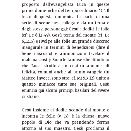
proposto dall’evangelista Luca in queste
prime domeniche del tempo ordinario “C”. Il
testo di questa domenica fa parte di una
serie di scene ben collegate da un tema e
dagli stessi personaggi: Gesù, i dodici, le folle
(cf. Lc 6,12-49). Gesù torna dal monte (cf. Lc
6,12.17) e rivolge alle folle un grande discorso
inaugurale in termini di benedizioni (dire il
bene nascosto) e ammonizioni (svelare il
male nascosto). Sono le famose «beatitudini»
che Luca struttura in quattro annunci di
felicità, comuni anche al primo vangelo (in
Matteo, invece, sono otto: cf. Mt 5,3-12), unite a
quattro minacce tutte sue originali. Gesù
enuncia qui alcuni principi basilari del vivere
cristiano.
Gesù insieme ai dodici scende dal monte e
incontra le folle (v. 17): è la chiesa, nuovo
popolo di Dio che va prendendo forma
attorno al suo maestro. Gesù proclama il