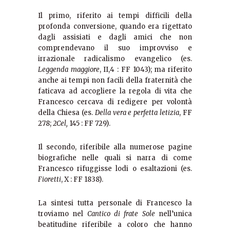
Il primo, riferito ai tempi difficili della
profonda conversione, quando era rigettato
dagli assisiati e dagli amici che non
comprendevano il suo improvviso e
irrazionale radicalismo evangelico (es.
Leggenda maggiore
, II,4 : FF 1043); ma riferito
anche ai tempi non facili della fraternità che
faticava ad accogliere la regola di vita che
Francesco cercava di redigere per volontà
della Chiesa (es.
Della vera e perfetta letizia
, FF
278;
2Cel,
145 : FF 729).
Il secondo, riferibile alla numerose pagine
biografiche nelle quali si narra di come
Francesco rifuggisse lodi o esaltazioni (es.
Fioretti
, X : FF 1838).
La sintesi tutta personale di Francesco la
troviamo nel
Cantico di frate Sole
nell’unica
beatitudine riferibile a coloro che hanno