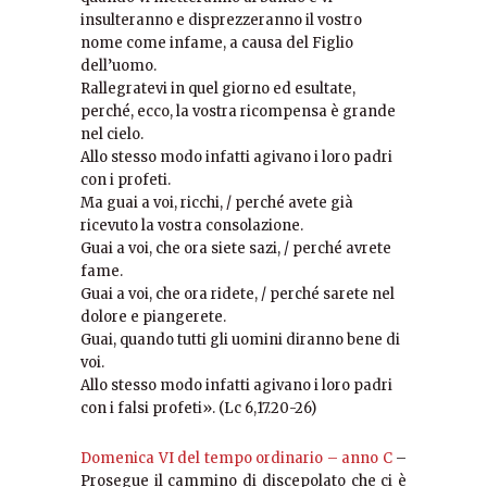
insulteranno e disprezzeranno il vostro
nome come infame, a causa del Figlio
dell’uomo.
Rallegratevi in quel giorno ed esultate,
perché, ecco, la vostra ricompensa è grande
nel cielo.
Allo stesso modo infatti agivano i loro padri
con i profeti.
Ma guai a voi, ricchi, / perché avete già
ricevuto la vostra consolazione.
Guai a voi, che ora siete sazi, / perché avrete
fame.
Guai a voi, che ora ridete, / perché sarete nel
dolore e piangerete.
Guai, quando tutti gli uomini diranno bene di
voi.
Allo stesso modo infatti agivano i loro padri
con i falsi profeti». (Lc 6,17.20-26)
Domenica VI del tempo ordinario – anno C
–
Prosegue il cammino di discepolato che ci è