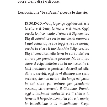
cuore pieno di sé o di cose.
L’opposizione “beati/guai” ricorda le due vie:
Dt 30,15-20:
«Vedi, io pongo oggi davanti a te
la vita e il bene, la morte e il male. Oggi,
perciò, io ti comando di amare il Signore, tuo
Dio, di camminare per le sue vie, di osservare
i suoi comandi, le sue leggi e le sue norme,
perché tu viva e ti moltiplichi e il Signore, tuo
Dio, ti benedica nella terra in cui tu stai per
entrare per prenderne possesso. Ma se il tuo
cuore si volge indietro e se tu non ascolti e ti
lasci trascinare a prostrarti davanti ad altri
dèi e a servirli, oggi io vi dichiaro che certo
perirete, che non avrete vita lunga nel paese
in cui state per entrare per prenderne
possesso, attraversando il Giordano. Prendo
oggi a testimoni contro di voi il cielo e la
terra: io ti ho posto davanti la vita e la morte,
la benedizione e la maledizione. Scegli