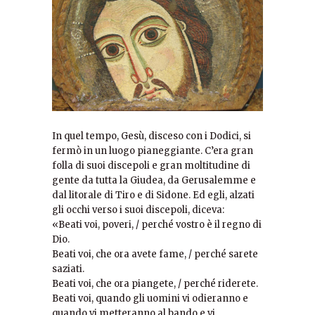
In quel tempo, Gesù, disceso con i Dodici, si
fermò in un luogo pianeggiante. C’era gran
folla di suoi discepoli e gran moltitudine di
gente da tutta la Giudea, da Gerusalemme e
dal litorale di Tiro e di Sidone. Ed egli, alzati
gli occhi verso i suoi discepoli, diceva:
«Beati voi, poveri, / perché vostro è il regno di
Dio.
Beati voi, che ora avete fame, / perché sarete
saziati.
Beati voi, che ora piangete, / perché riderete.
Beati voi, quando gli uomini vi odieranno e
quando vi metteranno al bando e vi