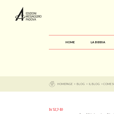
HOME
LA BIBBIA
HOMEPAGE
>
BLOG
>
IL BLOG
> COME S
Is 52,7-10