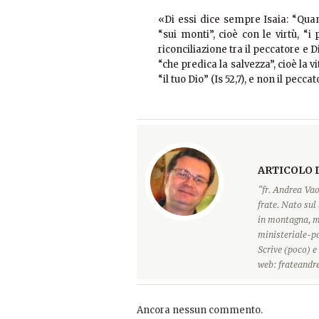
«Di essi dice sempre Isaia: “Quan
“sui monti”, cioè con le virtù, “
riconciliazione tra il peccatore e D
“che predica la salvezza”, cioè la v
“il tuo Dio” (Is 52,7), e non il peccat
ARTICOLO 
“fr. Andrea Vao
frate. Nato sul 
in montagna, ma
ministeriale-pa
Scrive (poco) e
web: frateandre
Ancora nessun commento.