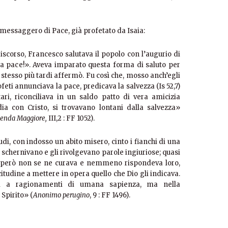
messaggero di Pace, già profetato da Isaia:
discorso, Francesco salutava il popolo con l’augurio di
 la pace!». Aveva imparato questa forma di saluto per
 stesso più tardi affermò. Fu così che, mosso anch’egli
ofeti annunciava la pace, predicava la salvezza (Is 52,7)
ri, riconciliava in un saldo patto di vera amicizia
ia con Cristo, si trovavano lontani dalla salvezza»
enda Maggiore,
III,2 : FF 1052).
, con indosso un abito misero, cinto i fianchi di una
lo schernivano e gli rivolgevano parole ingiuriose; quasi
ui però non se ne curava e nemmeno rispondeva loro,
tudine a mettere in opera quello che Dio gli indicava.
 a ragionamenti di umana sapienza, ma nella
 Spirito» (
Anonimo perugino
, 9 : FF 1496).