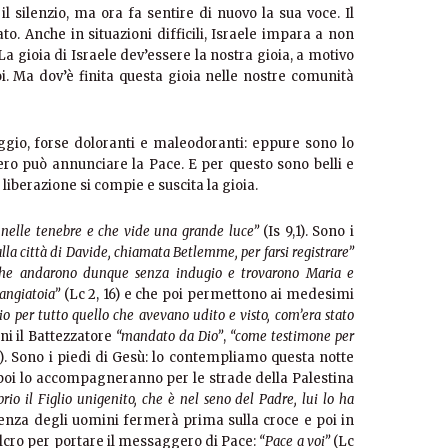
 silenzio, ma ora fa sentire di nuovo la sua voce. Il
to. Anche in situazioni difficili, Israele impara a non
a gioia di Israele dev’essere la nostra gioia, a motivo
i. Ma dov’è finita questa gioia nelle nostre comunità
aggio, forse doloranti e maleodoranti: eppure sono lo
ro può annunciare la Pace. E per questo sono belli e
e liberazione si compie e suscita la gioia.
nelle tenebre e che vide una grande luce”
(Is 9,1). Sono i
lla città di Davide, chiamata Betlemme, per farsi registrare”
che andarono dunque senza indugio e trovarono Maria e
angiatoia”
(Lc 2, 16) e che poi permettono ai medesimi
io per tutto quello che avevano udito e visto, com’era stato
nni il Battezzatore
“mandato da Dio”
,
“come testimone per
7). Sono i piedi di Gesù: lo contempliamo questa notte
poi lo accompagneranno per le strade della Palestina
rio il Figlio unigenito, che è nel seno del Padre, lui lo ha
olenza degli uomini fermerà prima sulla croce e poi in
lcro per portare il messaggero di Pace:
“Pace a voi”
(Lc