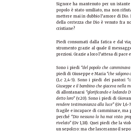
Signore ha mantenuto per un istante il
popolo è stato umiliato, ma non rifiuta
mettere mai in dubbio l’amore di Dio. L
della certezza che Dio è venuto fra no
cristiane?
Piedi consumati dalla fatica e dal vi
strumento grazie al quale il messagge
preziosi. Grazie a loro l’attesa di pace 
Sono i piedi
“del popolo che camminava 
piedi di Giuseppe e Maria
“che salgono a
(Lc 2,4-5). Sono i piedi dei pastori
“
Giuseppe e il bambino che giaceva nella m
di allontanarsi
“glorificando e lodando D
detto loro”
(v.20). Sono i piedi di Giova
rendere testimonianza alla luce”
(Gv 1,6-
fragile e incapace di camminare, ma 
perché
“Dio nessuno lo ha mai visto: prop
rivelato”
(Gv 1,18). Quei piedi che la vi
un sepolcro: ma che lasceranno il sepo