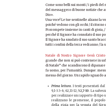
Come sono belli sui monti / i piedi de
del messaggero di buone notizie che ann
Dio».
Una voce! Le tue sentinelle alzano la vo
poiché vedono con gli occhi / il ritorno 
Prorompete insieme in canti di gioia, 
perché il Signore ha consolato il suo p
Il Signore ha snudato il suo santo bracci
tutti i confini della terra vedranno / la s
Natale di Nostro Signore Gesù Cristo
grande che non si può contenere in un’
di Natale” che scandiscono il dipanare d
fa uomo, per l’umanità. Dunque: messa 
messa del giorno. Un rapido sguardo all
Prima lettura
. I testi presentati dal
9,1-3.5-6; 62,11-12;
52,7-10
. La salvez
per realizzare un rapporto di tipo s
realizzano le promesse, il popol
della gioia per la venuta del Signo