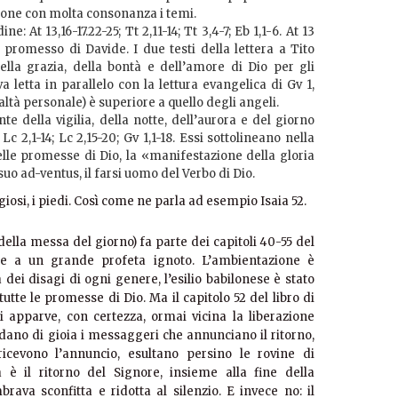
done con molta consonanza i temi.
dine: At 13,16-17.22-25; Tt 2,11-14; Tt 3,4-7; Eb 1,1-6. At 13
romesso di Davide. I due testi della lettera a Tito
lla grazia, della bontà e dell’amore di Dio per gli
va letta in parallelo con la lettura evangelica di Gv 1,
ealtà personale) è superiore a quello degli angeli.
te della vigilia, della notte, dell’aurora e del giorno
 Lc 2,1-14; Lc 2,15-20; Gv 1,1-18. Essi sottolineano nella
le promesse di Dio, la «manifestazione della gloria
suo ad-ventus, il farsi uomo del Verbo di Dio.
giosi, i piedi. Così come ne parla ad esempio Isaia 52.
(della messa del giorno) fa parte dei capitoli 40-55 del
ente a un grande profeta ignoto. L’ambientazione è
 dei disagi di ogni genere, l’esilio babilonese è stato
 tutte le promesse di Dio. Ma il capitolo 52 del libro di
i apparve, con certezza, ormai vicina la liberazione
Gridano di gioia i messaggeri che annunciano il ritorno,
ricevono l’annuncio, esultano persino le rovine di
è il ritorno del Signore, insieme alla fine della
ava sconfitta e ridotta al silenzio. E invece no: il