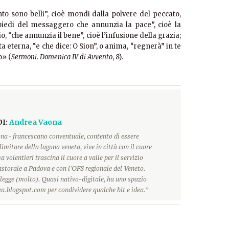
to sono belli”, cioè mondi dalla polvere del peccato,
i piedi del messaggero che annunzia la pace”, cioè la
io, “che annunzia il bene”, cioè l’infusione della grazia;
ita eterna, “e che dice: O Sion”, o anima, “regnerà” in te
o» (
Sermoni. Domenica IV di Avvento
, 8).
DI:
Andrea Vaona
na - francescano conventuale, contento di essere
limitare della laguna veneta, vive in città con il cuore
 volentieri trascina il cuore a valle per il servizio
storale a Padova e con l'OFS regionale del Veneto.
 legge (molto). Quasi nativo-digitale, ha uno spazio
a.blogspot.com per condividere qualche bit e idea.”