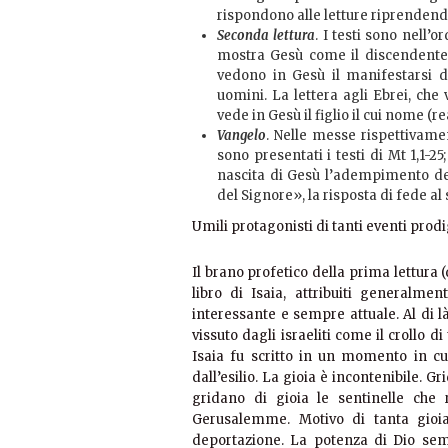
rispondono alle letture riprenden
Seconda lettura
. I testi sono nell’or
mostra Gesù come il discendente p
vedono in Gesù il manifestarsi de
uomini. La lettera agli Ebrei, che 
vede in Gesù il figlio il cui nome (r
Vangelo
. Nelle messe rispettivamen
sono presentati i testi di Mt 1,1-25;
nascita di Gesù l’adempimento del
del Signore», la risposta di fede al 
Umili protagonisti di tanti eventi prodi
Il brano profetico della prima lettura 
libro di Isaia, attribuiti generalm
interessante e sempre attuale. Al di là
vissuto dagli israeliti come il crollo di
Isaia fu scritto in un momento in cu
dall’esilio. La gioia è incontenibile. 
gridano di gioia le sentinelle che 
Gerusalemme. Motivo di tanta gioia 
deportazione. La potenza di Dio sembr