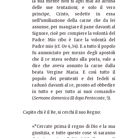
la sua mente non si aprì mai ad alcuna
delle sue tentazioni; e solo il vero
principe, Cristo, sedette in essa
nell’umiliazione della carne che da lei
assunse, per mangiare il pane davanti al
Signore, cioè per compiere la volontà del
Padre: Mio cibo è fare la volontà del
Padre mio (cf. Gv 4,34). E a tutto il popolo
fu annunciato per mezzo degli apostoli
che il re stava seduto alla porta, vale a
dire che aveva assunto la carne dalla
beata Vergine Maria. E così tutto il
popolo dei penitenti e dei fedeli si
radunò davanti al re, pronto ad obbedire
in tutto e per tutto ai suoi comandi»
(
Sermone domenica III dopo Pentecoste
, 5).
Capito chi è il Re, si cerchi il suo Regno:
«“Cercate prima il regno di Dio e la sua
giustizia, e tutte queste cose vi saranno