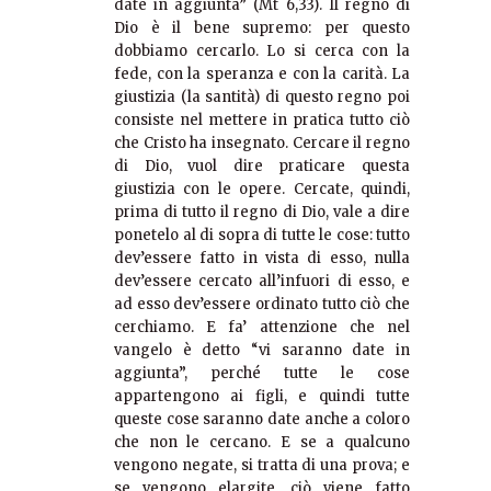
date in aggiunta” (Mt 6,33). Il regno di
Dio è il bene supremo: per questo
dobbiamo cercarlo. Lo si cerca con la
fede, con la speranza e con la carità. La
giustizia (la santità) di questo regno poi
consiste nel mettere in pratica tutto ciò
che Cristo ha insegnato. Cercare il regno
di Dio, vuol dire praticare questa
giustizia con le opere. Cercate, quindi,
prima di tutto il regno di Dio, vale a dire
ponetelo al di sopra di tutte le cose: tutto
dev’essere fatto in vista di esso, nulla
dev’essere cercato all’infuori di esso, e
ad esso dev’essere ordinato tutto ciò che
cerchiamo. E fa’ attenzione che nel
vangelo è detto “vi saranno date in
aggiunta”, perché tutte le cose
appartengono ai figli, e quindi tutte
queste cose saranno date anche a coloro
che non le cercano. E se a qualcuno
vengono negate, si tratta di una prova; e
se vengono elargite, ciò viene fatto