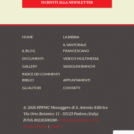
ISCRIVITI ALLA NEWSLETTER
HOME
LA BIBBIA
IL SANTORALE
IL BLOG
FRANCESCANO
DOCUMENTI
VIDEO E MULTIMEDIA
GALLERY
SASSOLINI BIANCHI
INDICE DEI COMMENTI
BIBLICI
APPUNTAMENTI
GLI AUTORI
CONTATTI
© 2026 PPFMC Messaggero di S. Antonio Editrice
Via Orto Botanico 11 - 35123 Padova (Italy)
P.IVA 00226500288 -
info@santantonio.org
Privacy Policy
|
Credits