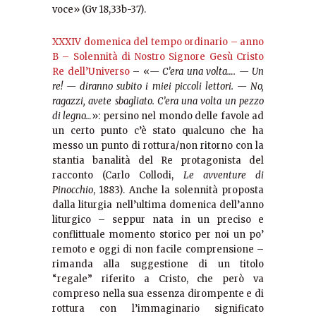
voce» (Gv 18,33b-37).
XXXIV domenica del tempo ordinario – anno
B – Solennità di Nostro Signore Gesù Cristo
Re dell’Universo
– «
— C’era una volta…. — Un
re! — diranno subito i miei piccoli lettori. — No,
ragazzi, avete sbagliato. C’era una volta un pezzo
di legno…
»: persino nel mondo delle favole ad
un certo punto c’è stato qualcuno che ha
messo un punto di rottura/non ritorno con la
stantia banalità del Re protagonista del
racconto (Carlo Collodi,
Le avventure di
Pinocchio
, 1883). Anche la solennità proposta
dalla liturgia nell’ultima domenica dell’anno
liturgico – seppur nata in un preciso e
conflittuale momento storico per noi un po’
remoto e oggi di non facile comprensione –
rimanda alla suggestione di un titolo
“regale” riferito a Cristo, che però va
compreso nella sua essenza dirompente e di
rottura con l’immaginario significato