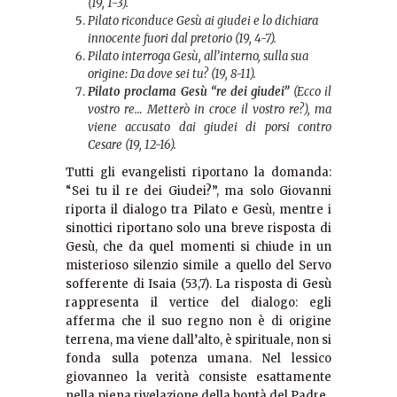
(19, 1-3).
Pilato riconduce Gesù ai giudei e lo dichiara
innocente fuori dal pretorio (19, 4-7).
Pilato interroga Gesù, all’interno, sulla sua
origine: Da dove sei tu? (19, 8-11).
Pilato proclama Gesù “re dei giudei”
(Ecco il
vostro re… Metterò in croce il vostro re?), ma
viene accusato dai giudei di porsi contro
Cesare (19, 12-16).
Tutti gli evangelisti riportano la domanda:
“Sei tu il re dei Giudei?”, ma solo Giovanni
riporta il dialogo tra Pilato e Gesù, mentre i
sinottici riportano solo una breve risposta di
Gesù, che da quel momenti si chiude in un
misterioso silenzio simile a quello del Servo
sofferente di Isaia (53,7). La risposta di Gesù
rappresenta il vertice del dialogo: egli
afferma che il suo regno non è di origine
terrena, ma viene dall’alto, è spirituale, non si
fonda sulla potenza umana. Nel lessico
giovanneo la verità consiste esattamente
nella piena rivelazione della bontà del Padre.