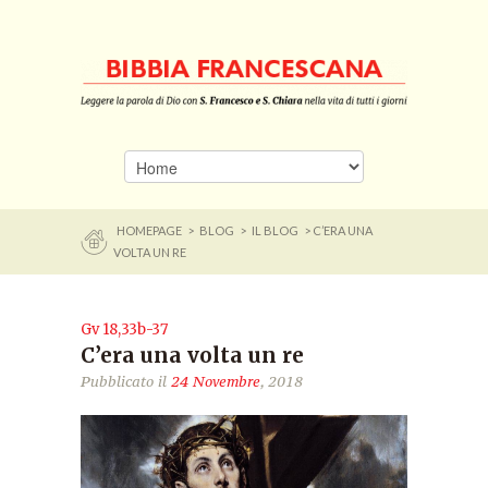
HOMEPAGE
>
BLOG
>
IL BLOG
> C’ERA UNA
VOLTA UN RE
Gv 18,33b-37
C’era una volta un re
Pubblicato il
24 Novembre
, 2018