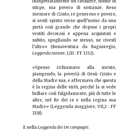
inaspettatamente un cavaliere, nobile di
stirpe, ma povero di sostanze. Reso
memore di Cristo, re generoso e povero,
si sentì spinto verso quell’uomo da una
pietà così grande che depose i propri
vestiti decorosi e appena acquistati e
subito, spogliando se stesso, ne rivestì
l’altro» (Bonaventura da Bagnoregio,
Leggenda minore
, I,III : FF 1332).
«Spesso richiamava alla mente,
piangendo, la povertà di Gesù Cristo e
della Madre sua, e affermava che questa
è la regina delle virtù, perché la si vede
brillare così fulgidamente, più di tutte le
altre, nel Re dei re e nella regina sua
Madre» (Leggenda maggiore, VII,2 : FF
1118).
E nella
Leggenda dei tre compagni
: