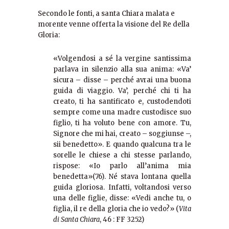
Secondo le fonti, a santa Chiara malata e
morente venne offerta la visione del Re della
Gloria:
«Volgendosi a sé la vergine santissima
parlava in silenzio alla sua anima: «Va’
sicura – disse – perché avrai una buona
guida di viaggio. Va’, perché chi ti ha
creato, ti ha santificato e, custodendoti
sempre come una madre custodisce suo
figlio, ti ha voluto bene con amore. Tu,
Signore che mi hai, creato – soggiunse –,
sii benedetto». E quando qualcuna tra le
sorelle le chiese a chi stesse parlando,
rispose: «Io parlo all’anima mia
benedetta»(76). Né stava lontana quella
guida gloriosa. Infatti, voltandosi verso
una delle figlie, disse: «Vedi anche tu, o
figlia, il re della gloria che io vedo?» (
Vita
di Santa Chiara
, 46 : FF 3252)