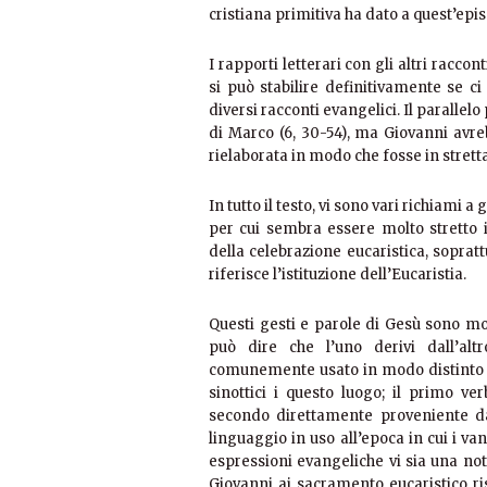
cristiana primitiva ha dato a quest’epi
I rapporti letterari con gli altri racc
si può stabilire definitivamente se ci 
diversi racconti evangelici. Il parallelo
di Marco (6, 30-54), ma Giovanni avr
rielaborata in modo che fosse in strett
In tutto il testo, vi sono vari richiami a 
per cui sembra essere molto stretto i
della celebrazione eucaristica, sopratt
riferisce l’istituzione dell’Eucaristia.
Questi gesti e parole di Gesù sono molt
può dire che l’uno derivi dall’alt
comunemente usato in modo distinto
sinottici i questo luogo; il primo ver
secondo direttamente proveniente dag
linguaggio in uso all’epoca in cui i va
espressioni evangeliche vi sia una not
Giovanni ai sacramento eucaristico ris