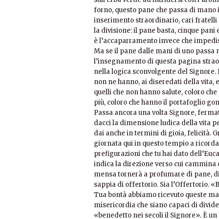
forno, questo pane che passa di mano i
inserimento straordinario, cari fratelli
la divisione: il pane basta, cinque pani
è l’accaparramento invece che impedisce
Ma se il pane dalle mani di uno passa ne
l’insegnamento di questa pagina straor
nella logica sconvolgente del Signore. 
non ne hanno, ai diseredati della vita,
quelli che non hanno salute, coloro che
più, coloro che hanno il portafoglio gonf
Passa ancora una volta Signore, fermati
dacci la dimensione ludica della vita 
dai anche in termini di gioia, felicità. 
giornata qui in questo tempio a ricordar
prefigurazioni che tu hai dato dell’Euca
indica la direzione verso cui cammina
mensa tornerà a profumare di pane, di 
sappia di offertorio. Sia l’Offertorio. 
Tua bontà abbiamo ricevuto queste man
misericordia che siano capaci di divide
«benedetto nei secoli il Signore». È un