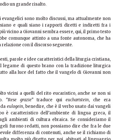
sodio un grande risalto.
onti evangelici sono molto discussi, ma attualmente non
siano e quali siano i rapporti diretti e indiretti fra i
 più vicino a Giovanni sembra essere, qui, il primo testo
ebbe comunque attinto a una fonte autonoma, che ha
a relazione con il discorso seguente.
gesti, parole e idee caratteristici della liturgia cristiana,
l legame di questo brano con la tradizione liturgica
utto alla luce del fatto che il vangelo di Giovanni non
o vicini a quelli del rito eucaristico, anche se non si
ro.
“Rese grazie”
traduce qui
eucharistein
, che era
 da
eulogein
, benedire, che è il verbo usato dai vangeli
bo è caratteristico dell’ambiente di lingua greca, il
li ambienti di cultura ebraica. Se consideriamo il
ngeli furono redatti, non possiamo dire che fra le due
evole differenza di contenuti, anche se il richiamo di
ulta molto più diretto per noi, abituati al linguaggio