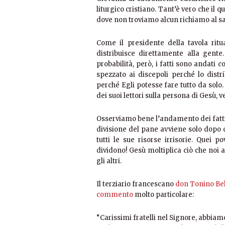
liturgico cristiano. Tant’è vero che il q
dove non troviamo alcun richiamo al 
Come il presidente della tavola rit
distribuisce direttamente alla gente
probabilità, però, i fatti sono andati 
spezzato ai discepoli perché lo distr
perché Egli potesse fare tutto da solo
dei suoi lettori sulla persona di Gesù, 
Osserviamo bene l’andamento dei fatti: 
divisione del pane avviene solo dopo 
tutti le sue risorse irrisorie. Quei 
dividono! Gesù moltiplica ciò che noi a
gli altri.
Il terziario francescano
don Tonino Bel
commento
molto particolare:
“Carissimi fratelli nel Signore, abbiam