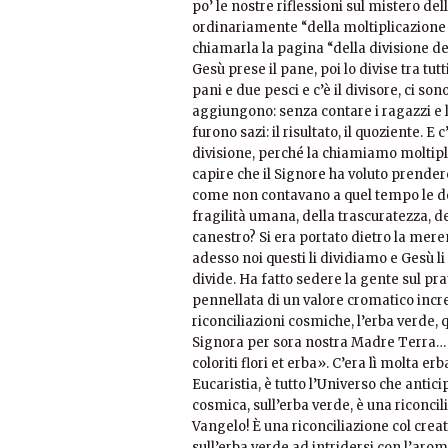
po’ le nostre riflessioni sul mistero d
ordinariamente “della moltiplicazione de
chiamarla la pagina “della divisione de
Gesù prese il pane, poi lo divise tra tut
pani e due pesci e c’è il divisore, ci so
aggiungono: senza contare i ragazzi e l
furono sazi: il risultato, il quoziente. E
divisione, perché la chiamiamo moltipl
capire che il Signore ha voluto prende
come non contavano a quel tempo le don
fragilità umana, della trascuratezza, d
canestro? Si era portato dietro la meren
adesso noi questi li dividiamo e Gesù li
divide. Ha fatto sedere la gente sul pr
pennellata di un valore cromatico incre
riconciliazioni cosmiche, l’erba verde, 
Signora per sora nostra Madre Terra… l
coloriti flori et erba». C’era lì molta e
Eucaristia, è tutto l’Universo che antic
cosmica, sull’erba verde, è una riconcil
Vangelo! È una riconciliazione col creat
sull’erba verde ad intridersi con l’arom