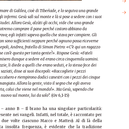
 mare di Galilea, cioè di Tiberìade, e lo seguiva una grande
i infermi. Gesù salì sul monte e là si pose a sedere con i suoi
Giudei.
Allora Gesù, alzàti gli occhi, vide che una grande
e potremo comprare il pane perché costoro abbiano da
ova; egli infatti sapeva quello che stava per compiere. Gli
non sono sufficienti neppure perché ognuno possa riceverne
scepoli, Andrea, fratello di Simon Pietro: «C’è qui un ragazzo
he cos’è questo per tanta gente?». Rispose Gesù: «Fateli
i misero dunque a sedere ed erano circa cinquemila uomini.
zie, li diede a quelli che erano seduti, e lo stesso fece dei
aziati, disse ai suoi discepoli: «Raccogliete i pezzi
ccolsero e riempirono dodici canestri con i pezzi dei cinque
 mangiato.
Allora la gente, visto il segno che egli aveva
feta, colui che viene nel mondo!». Ma Gesù, sapendo che
i nuovo sul monte, lui da solo”.
(Gv 6,1-15)
 anno B – Il brano ha una singolare particolarità:
nte nei vangeli. Infatti, nel totale, è raccontato per
, due volte ciascuno Marco e Matteo). Al di là della
sta insolita frequenza, è evidente che la tradizione