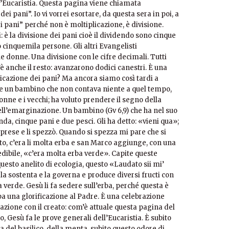
ell’Eucaristia. Questa pagina viene chiamata
i pani”. Io vi vorrei esortare, da questa sera in poi, a
i pani” perché non è moltiplicazione, è divisione.
ti: è la divisione dei pani cioè il dividendo sono cinque
no cinquemila persone. Gli altri Evangelisti
e donne. Una divisione con le cifre decimali. Tutti
 c’è anche il resto: avanzarono dodici canestri. È una
icazione dei pani? Ma ancora siamo così tardi a
re un bambino che non contava niente a quel tempo,
ne e i vecchi; ha voluto prendere il segno della
ell’emarginazione. Un bambino (Gv 6,9) che ha nel suo
da, cinque pani e due pesci. Gli ha detto: «vieni qua»;
 prese e li spezzò. Quando si spezza mi pare che si
ato, c’era li molta erba e san Marco aggiunge, con una
dibile, «c’era molta erba verde». Capite queste
questo anelito di ecologia, questo «Laudato sii mi’
a sostenta e la governa e produce diversi fructi con
rba verde. Gesù li fa sedere sull’erba, perché questa è
ipa una glorificazione al Padre. È una celebrazione
iazione con il creato: com’è attuale questa pagina del
o, Gesù fa le prove generali dell’Eucaristia. È subito
a del basilico, della menta, subito questo odore di