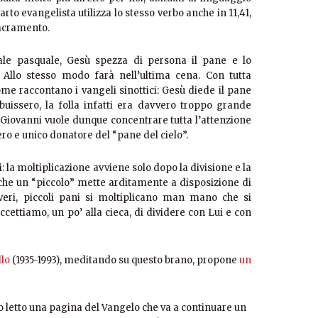
uarto evangelista utilizza lo stesso verbo anche in 11,41,
sacramento.
uale pasquale, Gesù spezza di persona il pane e lo
. Allo stesso modo farà nell’ultima cena. Con tutta
come raccontano i vangeli sinottici: Gesù diede il pane
ibuissero, la folla infatti era davvero troppo grande
. Giovanni vuole dunque concentrare tutta l’attenzione
vero e unico donatore del “pane del cielo”.
la moltiplicazione avviene solo dopo la divisione e la
che un “piccolo” mette arditamente a disposizione di
poveri, piccoli pani si moltiplicano man mano che si
ccettiamo, un po’ alla cieca, di dividere con Lui e con
lo
(1935-1993), meditando su questo brano, propone
un
o letto una pagina del Vangelo che va a continuare un