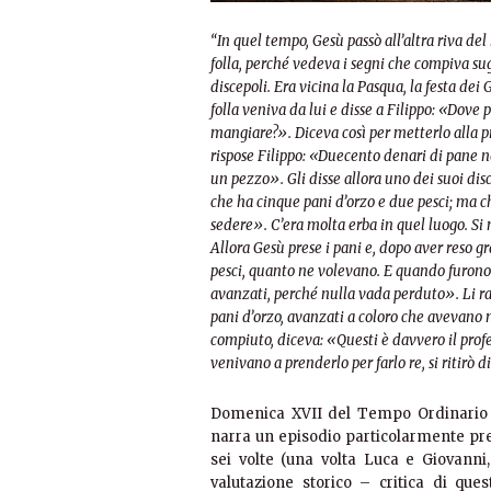
“In quel tempo, Gesù passò all’altra riva del
folla, perché vedeva i segni che compiva sugl
discepoli. Era vicina la Pasqua, la festa dei 
folla veniva da lui e disse a Filippo: «Dov
mangiare?». Diceva così per metterlo alla pr
rispose Filippo: «Duecento denari di pane 
un pezzo».
Gli disse allora uno dei suoi di
che ha cinque pani d’orzo e due pesci; ma c
sedere». C’era molta erba in quel luogo. S
Allora Gesù prese i pani e, dopo aver reso gra
pesci, quanto ne volevano.
E quando furono s
avanzati, perché nulla vada perduto». Li ra
pani d’orzo, avanzati a coloro che avevano
compiuto, diceva: «Questi è davvero il pro
venivano a prenderlo per farlo re, si ritirò d
Domenica XVII del Tempo Ordinario –
narra un episodio particolarmente prese
sei volte (una volta Luca e Giovanni
valutazione storico – critica di que