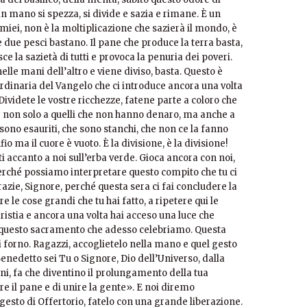
n mano si spezza, si divide e sazia e rimane. È un
 miei, non è la moltiplicazione che sazierà il mondo, è
 e due pesci bastano. Il pane che produce la terra basta,
 la sazietà di tutti e provoca la penuria dei poveri.
lle mani dell’altro e viene diviso, basta. Questo è
dinaria del Vangelo che ci introduce ancora una volta
Dividete le vostre ricchezze, fatene parte a coloro che
 e non solo a quelli che non hanno denaro, ma anche a
 sono esauriti, che sono stanchi, che non ce la fanno
io ma il cuore è vuoto. È la divisione, è la divisione!
 accanto a noi sull’erba verde. Gioca ancora con noi,
perché possiamo interpretare questo compito che tu ci
Grazie, Signore, perché questa sera ci fai concludere la
e le cose grandi che tu hai fatto, a ripetere qui le
ristia e ancora una volta hai acceso una luce che
 questo sacramento che adesso celebriamo. Questa
forno. Ragazzi, accoglietelo nella mano e quel gesto
«Benedetto sei Tu o Signore, Dio dell’Universo, dalla
i, fa che diventino il prolungamento della tua
re il pane e di unire la gente». E noi diremo
 gesto di Offertorio, fatelo con una grande liberazione.