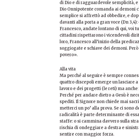
di Dio e di ragguardevole semplicità, e 
Dio Onnipotente comanda ai demoni che 
semplice si affrettò ad obbedire, e dopo 
davanti alla porta a gran voce (Dn 3,4)
Francesco, andate lontano di qui, voi tu
cittadini rispettarono i vicendevoli diri
loro, Francesco all’inizio della predic
soggiogate e schiave dei demoni. Però so
povero».
Alla vita
Ma perché al seguire è sempre connesso
quattro discepoli emerge un lasciare a 
lavoro e dei progetti (le reti) ma anche 
Perché per andare dietro a Gesù è nece
spediti. Il Signore non chiede mai sacrific
metterci un po’ alla prova. Se ci sono de
radicalità è parte determinante di essa.
staffe: o si cammina davvero sulla str
rischia di ondeggiare a destra e sinistr
sentire con maggior forza.