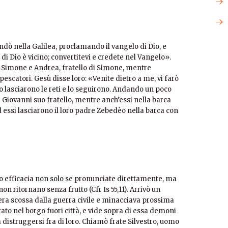
dò nella Galilea, proclamando il vangelo di Dio, e
di Dio è vicino; convertitevi e credete nel Vangelo».
e Simone e Andrea, fratello di Simone, mentre
 pescatori. Gesù disse loro: «Venite dietro a me, vi farò
o lasciarono le reti e lo seguirono. Andando un poco
e Giovanni suo fratello, mentre anch’essi nella barca
Ed essi lasciarono il loro padre Zebedèo nella barca con
ro efficacia non solo se pronunciate direttamente, ma
n ritornano senza frutto (Cfr Is 55,11). Arrivò un
 era scossa dalla guerra civile e minacciava prossima
itato nel borgo fuori città, e vide sopra di essa demoni
 a distruggersi fra di loro. Chiamò frate Silvestro, uomo