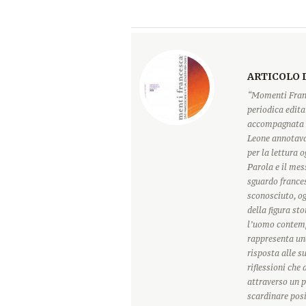
ARTICOLO 
“Momenti Franc
periodica edita
accompagnata d
Leone annotava
per la lettura 
Parola e il mes
sguardo france
sconosciuto, o
della figura sto
l’uomo contemp
rappresenta una
risposta alle s
riflessioni che
attraverso un p
scardinare posi