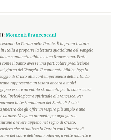
DI:
Momenti Francescani
escani: La Parola nelle Parole. È la prima testata
 in Italia a proporre la lettura quotidiana del Vangelo
a un commento biblico e uno francescano. Frate
 come il Santo avesse una particolare predilezione
ogni giorno del Vangelo. Il commento biblico lega la
saggio di Cristo alla contemporaneità della vita. Lo
scano rappresenta un tesoro ancora a molti
ggi può essere un valido strumento per la conoscenza
rica, “psicologica” e spirituale di Francesco. Per
oraneo la testimonianza del Santo di Assisi
 finestra che gli offre un respiro più ampio e una
ue istanze. Vengono proposte per ogni giorno
 aiutano a vivere appieno nel segno di Cristo,
ensiero che attualizza la Parola con l’intento di
zioni del cuore dell’uomo odierno, a volte indurito e