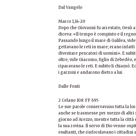
Dal Vangelo
Marco 1,14-20
Dopo che Giovanni fu arrestato, Gesù an
diceva: «Il tempo è compiuto e il regno 
Passando lungo il mare di Galilea, vid
gettavano le reti in mare; erano infatti
diventare pescatori di uomini». E subit
oltre, vide Giacomo, figlio di Zebedèo, 
riparavano le reti. E subito li chiamò. 
i garzoni e andarono dietro a lui.
Dalle Fonti
2 Celano 108: FF 695
Le sue parole conservavano tutta la lo
anche se trasmesse per mezzo di altri no
giorno ad Arezzo, mentre tutta la città
la sua rovina. Il servo di Dio venne osp
esultanti, che rinfocolavano i cittadini