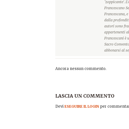
‘zoppicante’. L
Francescano Sec
Francescana, e 
dalla profondit
autori sono frat
appartenenti a
Francescani è u
Sacro Convento 
abbonarsi al se
Ancora nessun commento.
LASCIA UN COMMENTO
Devi
per commentar
ESEGUIRE IL LOGIN