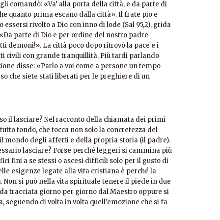
gli comandò: «Va’ alla porta della città, e da parte di
quanto prima escano dalla città». Il frate pio e
essersi rivolto a Dio con inno di lode (Sal 95,2), grida
: «Da parte di Dio e per ordine del nostro padre
tti demoni!». La città poco dopo ritrovò la pace e i
tti civili con grande tranquillità. Più tardi parlando
azione disse: «Parlo a voi come a persone un tempo
 che siete stati liberati per le preghiere di un
 il lasciare? Nel racconto della chiamata dei primi
tutto tondo, che tocca non solo la concretezza del
il mondo degli affetti e della propria storia (il padre).
ssario lasciare? Forse perché leggeri si cammina più
i fini a se stessi o ascesi difficili solo per il gusto di
lle esigenze legate alla vita cristiana è perché la
 Non si può nella vita spirituale tenere il piede in due
ada tracciata giorno per giorno dal Maestro oppure si
a, seguendo di volta in volta quell’emozione che si fa