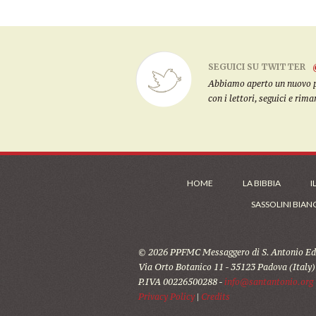
SEGUICI SU TWITTER
Abbiamo aperto un nuovo pro
con i lettori, seguici e rim
HOME
LA BIBBIA
I
SASSOLINI BIAN
© 2026 PPFMC Messaggero di S. Antonio Edi
Via Orto Botanico 11 - 35123 Padova (Italy)
P.IVA 00226500288 -
info@santantonio.org
Privacy Policy
|
Credits