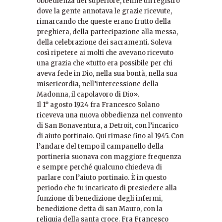
obbedienza del superiore, tenne un registro
dove la gente annotava le grazie ricevute,
rimarcando che queste erano frutto della
preghiera, della partecipazione alla messa,
della celebrazione dei sacramenti. Soleva
così ripetere ai molti che avevano ricevuto
una grazia che «tutto era possibile per chi
aveva fede in Dio, nella sua bontà, nella sua
misericordia, nell’intercessione della
Madonna, il capolavoro di Dio».
Il 1° agosto 1924 fra Francesco Solano
riceveva una nuova obbedienza nel convento
di San Bonaventura, a Detroit, con l’incarico
di aiuto portinaio. Qui rimase fino al 1945. Con
l’andare del tempo il campanello della
portineria suonava con maggiore frequenza
e sempre perché qualcuno chiedeva di
parlare con l’aiuto portinaio. È in questo
periodo che fu incaricato di presiedere alla
funzione di benedizione degli infermi,
benedizione detta di san Mauro, con la
reliquia della santa croce. Fra Francesco