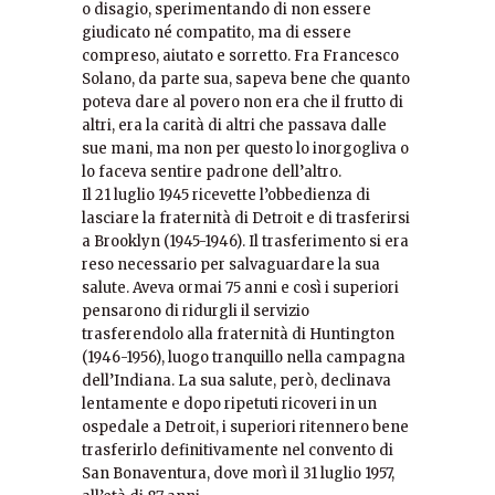
o disagio, sperimentando di non essere
giudicato né compatito, ma di essere
compreso, aiutato e sorretto. Fra Francesco
Solano, da parte sua, sapeva bene che quanto
poteva dare al povero non era che il frutto di
altri, era la carità di altri che passava dalle
sue mani, ma non per questo lo inorgogliva o
lo faceva sentire padrone dell’altro.
Il 21 luglio 1945 ricevette l’obbedienza di
lasciare la fraternità di Detroit e di trasferirsi
a Brooklyn (1945-1946). Il trasferimento si era
reso necessario per salvaguardare la sua
salute. Aveva ormai 75 anni e così i superiori
pensarono di ridurgli il servizio
trasferendolo alla fraternità di Huntington
(1946-1956), luogo tranquillo nella campagna
dell’Indiana. La sua salute, però, declinava
lentamente e dopo ripetuti ricoveri in un
ospedale a Detroit, i superiori ritennero bene
trasferirlo definitivamente nel convento di
San Bonaventura, dove morì il 31 luglio 1957,