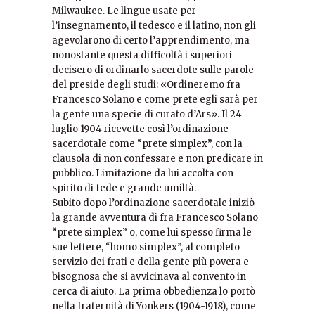
Milwaukee. Le lingue usate per
l’insegnamento, il tedesco e il latino, non gli
agevolarono di certo l’apprendimento, ma
nonostante questa difficoltà i superiori
decisero di ordinarlo sacerdote sulle parole
del preside degli studi: «Ordineremo fra
Francesco Solano e come prete egli sarà per
la gente una specie di curato d’Ars». Il 24
luglio 1904 ricevette così l’ordinazione
sacerdotale come “prete simplex”, con la
clausola di non confessare e non predicare in
pubblico. Limitazione da lui accolta con
spirito di fede e grande umiltà.
Subito dopo l’ordinazione sacerdotale iniziò
la grande avventura di fra Francesco Solano
“prete simplex” o, come lui spesso firma le
sue lettere, “homo simplex”, al completo
servizio dei frati e della gente più povera e
bisognosa che si avvicinava al convento in
cerca di aiuto. La prima obbedienza lo portò
nella fraternità di Yonkers (1904-1918), come