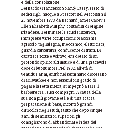
e della consolazione.
Bernardo (Francesco Solano) Casey, sesto di
sedici figli, nacque a Prescott nel Wisconsin il
25 novembre 1870 da Bernard James Casey e
Ellen Elisabeth Murphy, contadini di origine
irlandese. Terminate le scuole inferiori,
intraprese varie occupazioni: bracciante
agricolo, taglialegna, meccanico, elettricista,
guardia carceraria, conducente di tram. Di
carattere forte e volitivo, era dotato di un
profondo spirito altruistico e di una piacevole
dose di buonumore. Nel 1892, all’età di
ventidue anni, entrò nel seminario diocesano
di Milwaukee e non essendo in grado di
pagare la retta intera, s’impegnò a fare il
barbiere fra i suoi compagni. A causa della
sua non più giovane età e di una scarsa
preparazione di base, incontrò grandi
difficoltà negli studi, tanto che dopo cinque
anni di seminario i superiori gli
consigliarono di abbandonare l’idea del