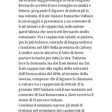
sacerdozio suggerendogli di farsi religioso.
Bernardo accettò il loro consiglio in umiltà e
fiducia, pregando il Signore di indicargli la
sua volontà. Il frate minore Eustachio Vollmer
lo incoraggiò a presentarsi a un convento di
frati minori o di cappuccini, indicazione
quest’ultima che non trovò Bernardo molto
entusiasta. Tra i cappuccini, infatti, si parlava
per lo più tedesco, essendo di lingua tedesca
i fondatori nel 1857 della provincia di Calvary.
E inoltre non lo attraeva il fatto di dover
portare la barba per tutta la vita. Tuttavia
fece la domanda sia dai frati minori sia dai
frati cappuccini. Alla vigilia della solennità
dell’Immacolata del 1896, al termine della
novena, comprese che il Signore lo chiamava
a entrare tra i cappuccini di Detroit. Il 14
gennaio 1897 iniziava così il suo noviziato nel
convento di San Bonaventura, dove riceveva il
nome di Francesco Solano.
Concluso il noviziato riprese gli studi di
teologia nel seminario dei cappuccini di