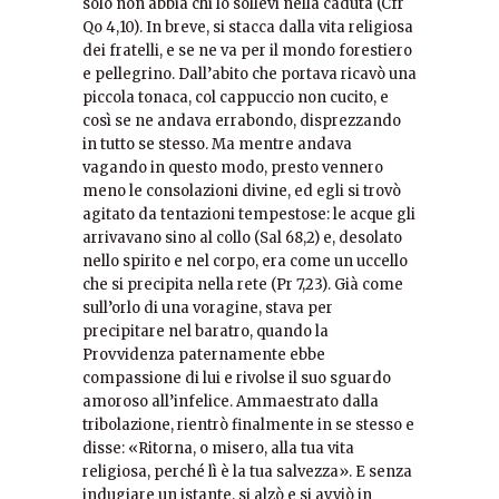
solo non abbia chi lo sollevi nella caduta (Cfr
Qo 4,10). In breve, si stacca dalla vita religiosa
dei fratelli, e se ne va per il mondo forestiero
e pellegrino. Dall’abito che portava ricavò una
piccola tonaca, col cappuccio non cucito, e
così se ne andava errabondo, disprezzando
in tutto se stesso. Ma mentre andava
vagando in questo modo, presto vennero
meno le consolazioni divine, ed egli si trovò
agitato da tentazioni tempestose: le acque gli
arrivavano sino al collo (Sal 68,2) e, desolato
nello spirito e nel corpo, era come un uccello
che si precipita nella rete (Pr 7,23). Già come
sull’orlo di una voragine, stava per
precipitare nel baratro, quando la
Provvidenza paternamente ebbe
compassione di lui e rivolse il suo sguardo
amoroso all’infelice. Ammaestrato dalla
tribolazione, rientrò finalmente in se stesso e
disse: «Ritorna, o misero, alla tua vita
religiosa, perché lì è la tua salvezza». E senza
indugiare un istante, si alzò e si avviò in