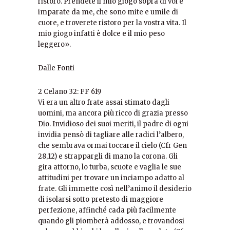
ristoro. Prendete il mio giogo sopra di voi e
imparate da me, che sono mite e umile di
cuore, e troverete ristoro per la vostra vita. Il
mio giogo infatti è dolce e il mio peso
leggero».
Dalle Fonti
2 Celano 32: FF 619
Vi era un altro frate assai stimato dagli
uomini, ma ancora più ricco di grazia presso
Dio. Invidioso dei suoi meriti, il padre di ogni
invidia pensò di tagliare alle radici l’albero,
che sembrava ormai toccare il cielo (Cfr Gen
28,12) e strappargli di mano la corona. Gli
gira attorno, lo turba, scuote e vaglia le sue
attitudini per trovare un inciampo adatto al
frate. Gli immette così nell’animo il desiderio
di isolarsi sotto pretesto di maggiore
perfezione, affinché cada più facilmente
quando gli piomberà addosso, e trovandosi