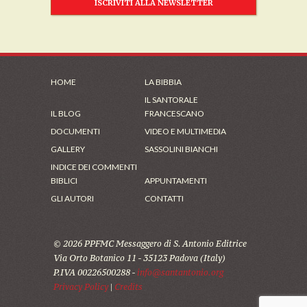
ISCRIVITI ALLA NEWSLETTER
HOME
LA BIBBIA
IL SANTORALE
IL BLOG
FRANCESCANO
DOCUMENTI
VIDEO E MULTIMEDIA
GALLERY
SASSOLINI BIANCHI
INDICE DEI COMMENTI
BIBLICI
APPUNTAMENTI
GLI AUTORI
CONTATTI
© 2026 PPFMC Messaggero di S. Antonio Editrice
Via Orto Botanico 11 - 35123 Padova (Italy)
P.IVA 00226500288 -
info@santantonio.org
Privacy Policy
|
Credits