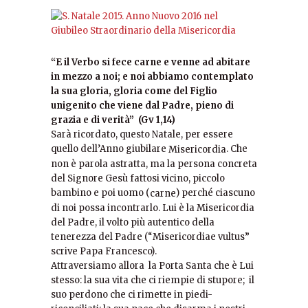
“E il Verbo si fece carne e venne ad abitare
in mezzo a noi; e noi abbiamo contemplato
la sua gloria, gloria come del Figlio
unigenito che viene dal Padre, pieno di
grazia e di verità” (Gv 1,14)
Sarà ricordato, questo Natale, per essere
quello dell’Anno giubilare
. Che
Misericordia
non è parola astratta, ma la persona concreta
del Signore Gesù fattosi vicino, piccolo
bambino e poi uomo (
) perché ciascuno
carne
di noi possa incontrarlo. Lui è la Misericordia
del Padre, il volto più autentico della
tenerezza del Padre (“Misericordiae vultus”
scrive Papa Francesco).
Attraversiamo allora la Porta Santa che è Lui
stesso: la sua vita che ci riempie di stupore; il
suo perdono che ci rimette in piedi-