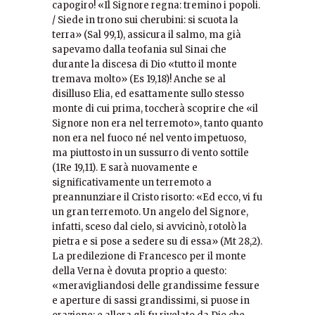
capogiro! «Il Signore regna: tremino i popoli.
/ Siede in trono sui cherubini: si scuota la
terra» (Sal 99,1), assicura il salmo, ma già
sapevamo dalla teofania sul Sinai che
durante la discesa di Dio «tutto il monte
tremava molto» (Es 19,18)! Anche se al
disilluso Elia, ed esattamente sullo stesso
monte di cui prima, toccherà scoprire che «il
Signore non era nel terremoto», tanto quanto
non era nel fuoco né nel vento impetuoso,
ma piuttosto in un sussurro di vento sottile
(1Re 19,11). E sarà nuovamente e
significativamente un terremoto a
preannunziare il Cristo risorto: «Ed ecco, vi fu
un gran terremoto. Un angelo del Signore,
infatti, sceso dal cielo, si avvicinò, rotolò la
pietra e si pose a sedere su di essa» (Mt 28,2).
La predilezione di Francesco per il monte
della Verna è dovuta proprio a questo:
«meravigliandosi delle grandissime fessure
e aperture di sassi grandissimi, si puose in