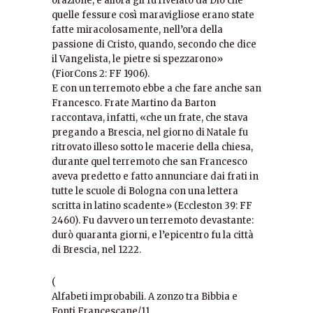
orazione; e allora gli fu rivelato da Dio che
quelle fessure così maravigliose erano state
fatte miracolosamente, nell’ora della
passione di Cristo, quando, secondo che dice
il Vangelista, le pietre si spezzarono»
(FiorCons 2: FF 1906).
E con un terremoto ebbe a che fare anche san
Francesco. Frate Martino da Barton
raccontava, infatti, «che un frate, che stava
pregando a Brescia, nel giorno di Natale fu
ritrovato illeso sotto le macerie della chiesa,
durante quel terremoto che san Francesco
aveva predetto e fatto annunciare dai frati in
tutte le scuole di Bologna con una lettera
scritta in latino scadente» (Eccleston 39: FF
2460). Fu davvero un terremoto devastante:
durò quaranta giorni, e l’epicentro fu la città
di Brescia, nel 1222.
(
Alfabeti improbabili. A zonzo tra Bibbia e
Fonti Francescane/11