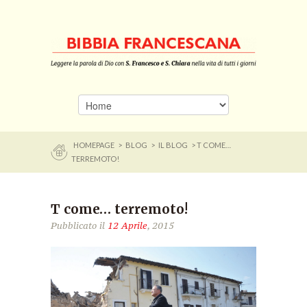
HOMEPAGE
>
BLOG
>
IL BLOG
> T COME…
TERREMOTO!
T come… terremoto!
Pubblicato il
12 Aprile
, 2015