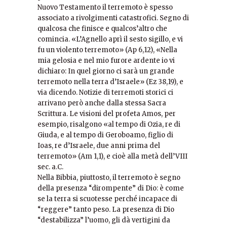
Nuovo Testamento il terremoto è spesso
associato a rivolgimenti catastrofici. Segno di
qualcosa che finisce e qualcos’altro che
comincia. «L’Agnello aprì il sesto sigillo, e vi
fu un violento terremoto» (Ap 6,12), «Nella
mia gelosia e nel mio furore ardente io vi
dichiaro: In quel giorno ci sarà un grande
terremoto nella terra d’Israele» (Ez 38,19), e
via dicendo. Notizie di terremoti storici ci
arrivano però anche dalla stessa Sacra
Scrittura. Le visioni del profeta Amos, per
esempio, risalgono «al tempo di Ozia, re di
Giuda, e al tempo di Geroboamo, figlio di
Ioas, re d’Israele, due anni prima del
terremoto» (Am 1,1), e cioè alla metà dell’VIII
sec. a.C.
Nella Bibbia, piuttosto, il terremoto è segno
della presenza “dirompente” di Dio: è come
se la terra si scuotesse perché incapace di
“reggere” tanto peso. La presenza di Dio
“destabilizza” l’uomo, gli dà vertigini da