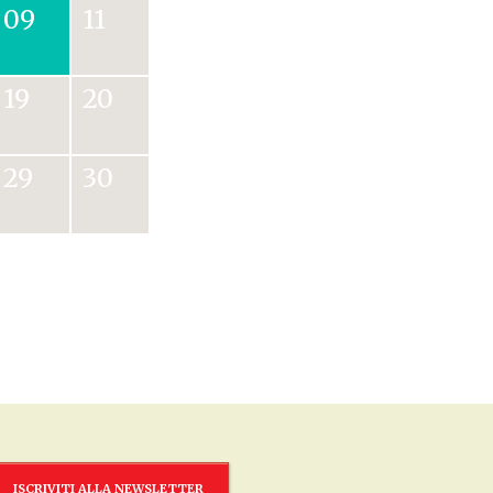
09
11
19
20
29
30
ISCRIVITI ALLA NEWSLETTER