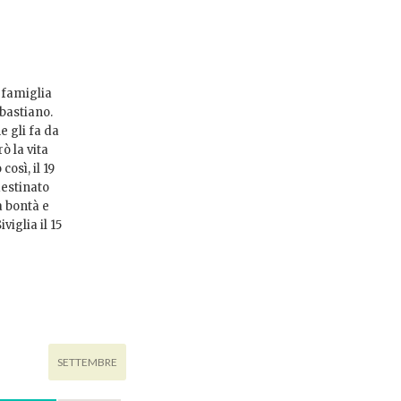
 famiglia
ebastiano.
e gli fa da
ò la vita
così, il 19
destinato
a bontà e
viglia il 15
SETTEMBRE