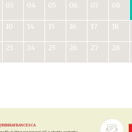
03
04
05
06
07
08
10
14
15
16
17
18
23
24
25
26
27
28
@BIBBIAFRANCESCA