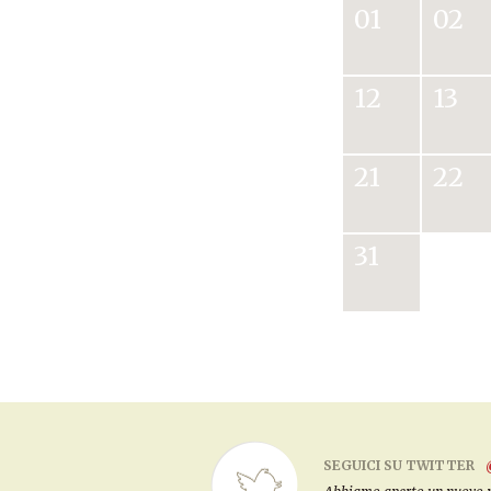
01
02
12
13
21
22
31
SEGUICI SU TWITTER