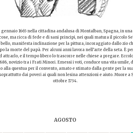
2 gennaio 1665 nella cittadina andalusa di Montalban, Spagna, in una
cose, ma ricca di fede e di sani principi, nei quali matura il piccolo S
 bello, manifesta inclinazione per la pittura, incoraggiato dallo zio ch
po la morte del papà. Per alcuni anni lavora nell’arte della seta. È per
d attrarlo, e il tempo libero lo trascorre nelle chiese a pregare. Eccolo 
86, novizio tra i Frati Minori. Emessi i voti, conduce una vita umile, 
o alla questua per il convento, amato e stimato dalla gente per la su
soprattutto dai poveri ai quali non lesina attenzioni e aiuto. Muore a Si
ottobre 1734.
AGOSTO