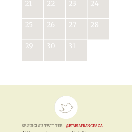
21
22
23
24
25
26
27
28
29
30
31
SEGUICI SU TWITTER
@BIBBIAFRANCESCA