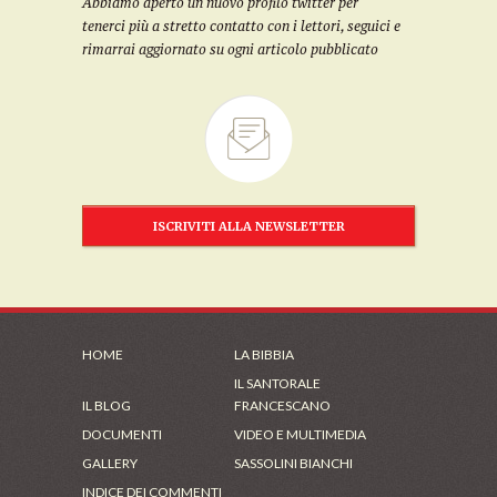
Abbiamo aperto un nuovo profilo twitter per
tenerci più a stretto contatto con i lettori, seguici e
rimarrai aggiornato su ogni articolo pubblicato
ISCRIVITI ALLA NEWSLETTER
HOME
LA BIBBIA
IL SANTORALE
IL BLOG
FRANCESCANO
DOCUMENTI
VIDEO E MULTIMEDIA
GALLERY
SASSOLINI BIANCHI
INDICE DEI COMMENTI