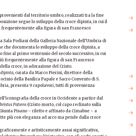
provenienti dal territorio umbro, realizzati tra la fine
osizione segue lo sviluppo della croce dipinta, in cui il
ù frequentemente alla figura di san Francesco
la Sala Podiani della Galleria Nazionale dell’Umbria di
e che documenta lo sviluppo della croce dipinta, a
o fino al primo ventennio del secolo successivo, in cui
più frequentemente alla figura di san Francesco
della croce, in adorazione del Cristo.
 dipinta
, curata da Marco Pierini, direttore della
rocinio della Basilica Papale e Sacro Convento di S.
ria, presenta 9 capolavori, tutti di provenienza
ll’iconografia della croce in Occidente a partire dal
hristus Patiens
(Cristo morto, col capo reclinato sulla
i Giunta Pisano – riletto e affinato da Cimabue – a
flette più con eleganza ad arco ma pende dalla croce
raficamente e artisticamente assai significativa,