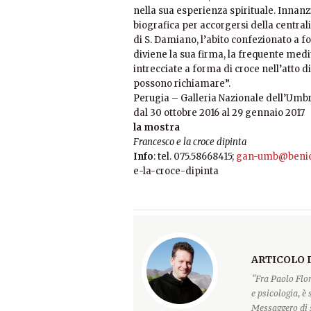
nella sua esperienza spirituale. Innanz
biografica per accorgersi della centralit
di S. Damiano, l’abito confezionato a fo
diviene la sua firma, la frequente medi
intrecciate a forma di croce nell’atto d
possono richiamare”.
Perugia – Galleria Nazionale dell’Umb
dal 30 ottobre 2016 al 29 gennaio 2017
la mostra
Francesco e la croce dipinta
Info
: tel. 075.58668415;
gan-umb@benicul
e-la-croce-dipinta
ARTICOLO 
“Fra Paolo Flor
e psicologia, è
Messaggero di 