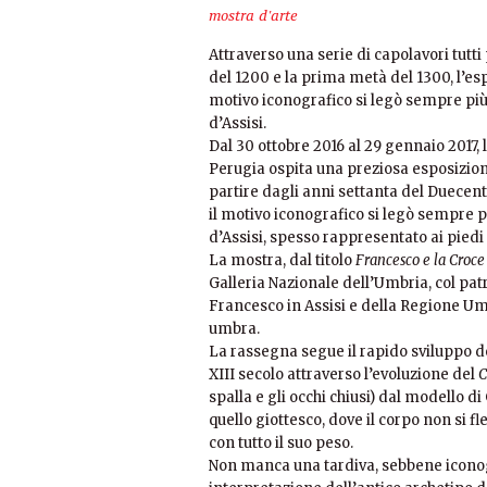
mostra d'arte
Attraverso una serie di capolavori tutti 
del 1200 e la prima metà del 1300, l’esp
motivo iconografico si legò sempre pi
d’Assisi.
Dal 30 ottobre 2016 al 29 gennaio 2017, 
Perugia ospita una preziosa esposizion
partire dagli anni settanta del Duecent
il motivo iconografico si legò sempre 
d’Assisi, spesso rappresentato ai piedi 
La mostra, dal titolo
Francesco e la Croce
Galleria Nazionale dell’Umbria, col pat
Francesco in Assisi e della Regione Umb
umbra.
La rassegna segue il rapido sviluppo de
XIII secolo attraverso l’evoluzione del
C
spalla e gli occhi chiusi) dal modello d
quello giottesco, dove il corpo non si 
con tutto il suo peso.
Non manca una tardiva, sebbene iconog