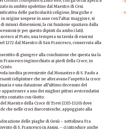
del
Christus Triumphans
(Cristo vivo, con gli occhi aperti a
izzato in ambito spoletino dal Maestro di Cesi.
icativa delle particolarità religiose, liturgiche e
i in origine sospese in asse con l’altar maggiore, si
i minori dimensioni, la cui funzione spaziava dalla
essioni (e per questo dipinti da ambo i lati).
Francesco al Prato, una tempera su tavola di enormi
nel 1272 dal Maestro di San Francesco, conservata alla
sentito di giungere alla conclusione che questa sia la
n Francesco inginocchiato ai piedi della Croce, in
Cristo.
tavola inedita proveniente dal Monastero di S. Paolo a
santi ridipinture che ne alteravano l’aspetto la croce
rdinaria e una datazione all’ultimo decennio del
appartenere a uno dei migliori pittori avvicendatisi
etto contatto con Giotto.
o del Maestro della Croce di Trevi (1315-1320) dove
de che nelle croci duecentesche, appoggiato alla
dorazione delle piaghe di Gesù – sottolinea Fra
ento di S. Francesco in Assisi, – ci introduce anche