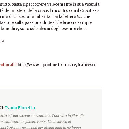
itutto, basta ripercorrere velocemente la sua vicenda
à del mistero della croce: l’incontro con il Crocifisso
rma di croce, la familiarità con la lettera
tau
che
tazione sulla passione di Gesù, le braccia sempre
i benedire, sono solo alcuni degli esempi che si
ria
turali.it
http://www.clponline.it/mostre/francesco-
DI:
Paolo Floretta
etta è francescano conventuale. Laureato in filosofia
 specializzato in psicoterapia. Ha lavorato al
sant’Antonio, seguendo per alcuni anni lo sviluppo