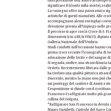
interpretazione dell’antico archetipo 
significare il trionfo sulla morte), real
La rassegna offre una panoramica signif
artistiche di questi manufatti. Alle croc
accompagnano alcuni esemplari coevi d
devozione privata all’impiego nelle proc
Il percorso si apre con la Croce di S. 
dimensioni (cm 488,5x355x13), dipinta 
Galleria Nazionale dell’Umbria.
Studi condotti nell’occasione hanno con
prima croce recante l’iconografia di Sa
adorazione delle ferite e del sangue di 
Si segnala, inoltre, una straordinaria 
Orvieto. Recentemente liberata dalle pe
ha rivelato una qualità pittorica strao
Duecento, mentre la mano non può che 
sui ponteggi del cantiere di Assisi a str
L’esposizione si chiude con il crocifiss
Francesco è raffigurato molto più gran
collina del Golgota.
“Raffigurare San Francesco in devota a
Mauro Gambetti, Custode del Sacro Conv