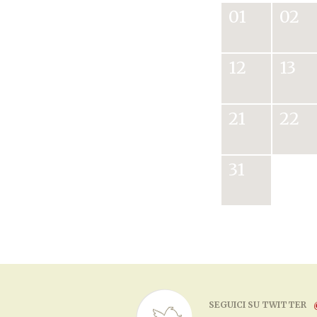
01
02
12
13
21
22
31
SEGUICI SU TWITTER