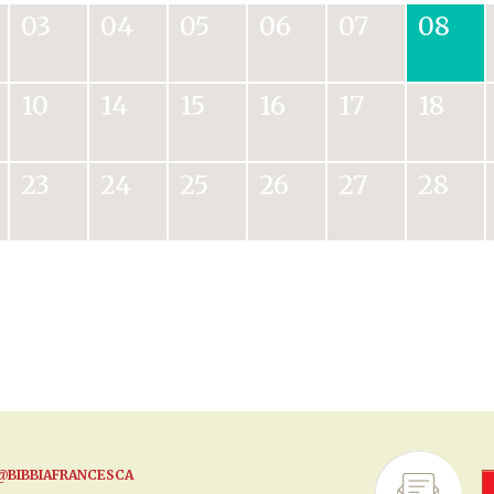
03
04
05
06
07
08
10
14
15
16
17
18
23
24
25
26
27
28
@BIBBIAFRANCESCA