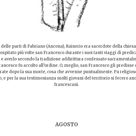
 delle parti di Fabriano (Ancona), Rainerio era sacerdote della chiesa 
ospitato più volte san Francesco durante i suoi tanti viaggi di predi
, e averlo secondo la tradizione addirittura confessato sacramentalm
rancesco fu accolto all’ordine. O, meglio, san Francesco gli predisse
frate dopo la sua morte, cosa che avvenne puntualmente. Fu religio
, e per la sua testimonianza molti giovani del territorio si fecero anc
francescani.
AGOSTO