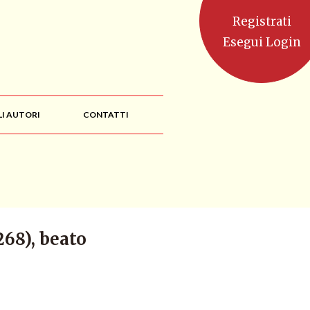
Registrati
Esegui Login
LI AUTORI
CONTATTI
268), beato