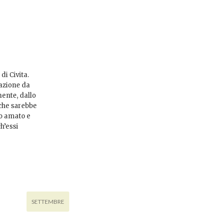
di Civita.
cazione da
ente, dallo
 che sarebbe
so amato e
h’essi
SETTEMBRE