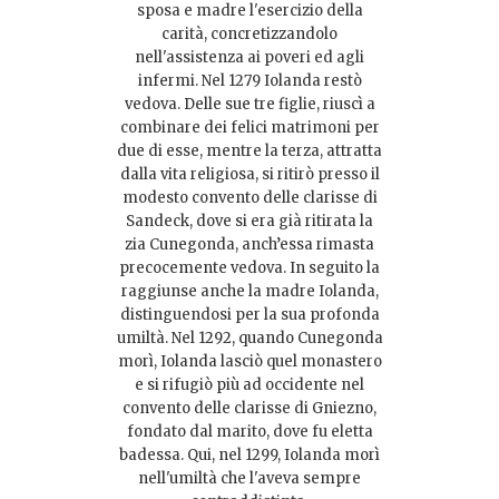
sposa e madre l'esercizio della
carità, concretizzandolo
nell'assistenza ai poveri ed agli
infermi. Nel 1279 Iolanda restò
vedova. Delle sue tre figlie, riuscì a
combinare dei felici matrimoni per
due di esse, mentre la terza, attratta
dalla vita religiosa, si ritirò presso il
modesto convento delle clarisse di
Sandeck, dove si era già ritirata la
zia Cunegonda, anch’essa rimasta
precocemente vedova. In seguito la
raggiunse anche la madre Iolanda,
distinguendosi per la sua profonda
umiltà. Nel 1292, quando Cunegonda
morì, Iolanda lasciò quel monastero
e si rifugiò più ad occidente nel
convento delle clarisse di Gniezno,
fondato dal marito, dove fu eletta
badessa. Qui, nel 1299, Iolanda morì
nell'umiltà che l'aveva sempre