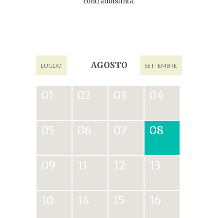
contraddistinta.
AGOSTO
LUGLIO
SETTEMBRE
01
02
03
04
05
06
07
08
09
11
12
13
10
14
15
16