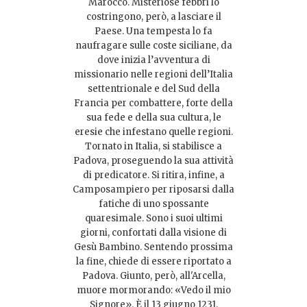
Marocco. Misteriose febbri lo
costringono, però, a lasciare il
Paese. Una tempesta lo fa
naufragare sulle coste siciliane, da
dove inizia l’avventura di
missionario nelle regioni dell’Italia
settentrionale e del Sud della
Francia per combattere, forte della
sua fede e della sua cultura, le
eresie che infestano quelle regioni.
Tornato in Italia, si stabilisce a
Padova, proseguendo la sua attività
di predicatore. Si ritira, infine, a
Camposampiero per riposarsi dalla
fatiche di uno spossante
quaresimale. Sono i suoi ultimi
giorni, confortati dalla visione di
Gesù Bambino. Sentendo prossima
la fine, chiede di essere riportato a
Padova. Giunto, però, all'Arcella,
muore mormorando: «Vedo il mio
Signore». È il 13 giugno 1231.