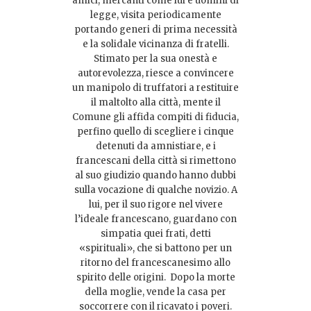
amici, mercanti come lui e uomini di
legge, visita periodicamente
portando generi di prima necessità
e la solidale vicinanza di fratelli.
Stimato per la sua onestà e
autorevolezza, riesce a convincere
un manipolo di truffatori a restituire
il maltolto alla città, mente il
Comune gli affida compiti di fiducia,
perfino quello di scegliere i cinque
detenuti da amnistiare, e i
francescani della città si rimettono
al suo giudizio quando hanno dubbi
sulla vocazione di qualche novizio. A
lui, per il suo rigore nel vivere
l’ideale francescano, guardano con
simpatia quei frati, detti
«spirituali», che si battono per un
ritorno del francescanesimo allo
spirito delle origini. Dopo la morte
della moglie, vende la casa per
soccorrere con il ricavato i poveri.