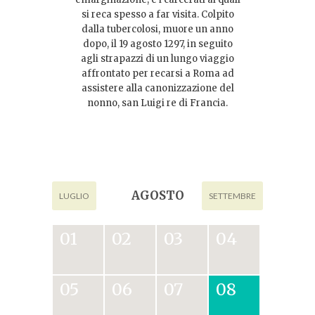
si reca spesso a far visita. Colpito
dalla tubercolosi, muore un anno
dopo, il 19 agosto 1297, in seguito
agli strapazzi di un lungo viaggio
affrontato per recarsi a Roma ad
assistere alla canonizzazione del
nonno, san Luigi re di Francia.
AGOSTO
LUGLIO
SETTEMBRE
01
02
03
04
05
06
07
08