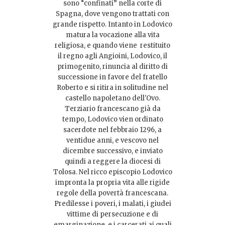
sono “confinati” nella corte di
Spagna, dove vengono trattati con
grande rispetto. Intanto in Lodovico
matura la vocazione alla vita
religiosa, e quando viene restituito
il regno agli Angioini, Lodovico, il
primogenito, rinuncia al diritto di
successione in favore del fratello
Roberto e si ritira in solitudine nel
castello napoletano dell'Ovo.
Terziario francescano già da
tempo, Lodovico vien ordinato
sacerdote nel febbraio 1296, a
ventidue anni, e vescovo nel
dicembre successivo, e inviato
quindi a reggere la diocesi di
Tolosa. Nel ricco episcopio Lodovico
impronta la propria vita alle rigide
regole della povertà francescana.
Predilesse i poveri, i malati, i giudei
vittime di persecuzione e di
emarginazione, e i carcerati ai quali