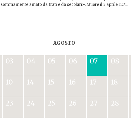
sommamente amato da frati e da secolari». Muore il 3 aprile 1271.
AGOSTO
03
04
05
06
07
08
10
14
15
16
17
18
23
24
25
26
27
28