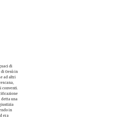
guaci di
 di Gesù in
e ad altri
cescana,
i conventi.
cificazione
i detta una
giustizia
vendo in
d era