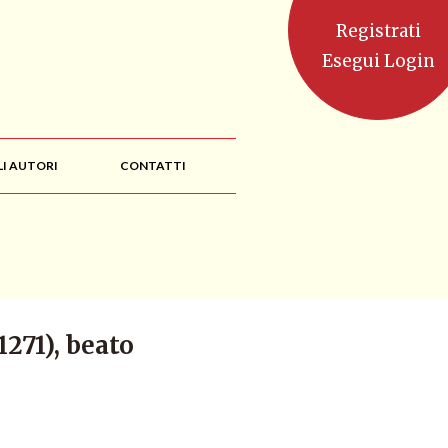
Registrati
Esegui Login
LI AUTORI
CONTATTI
271), beato