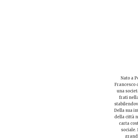
Nato a P
Francesco d’
una società
frati nel
stabilendovi
Della sua in
della città
carta cost
sociale.
grandi