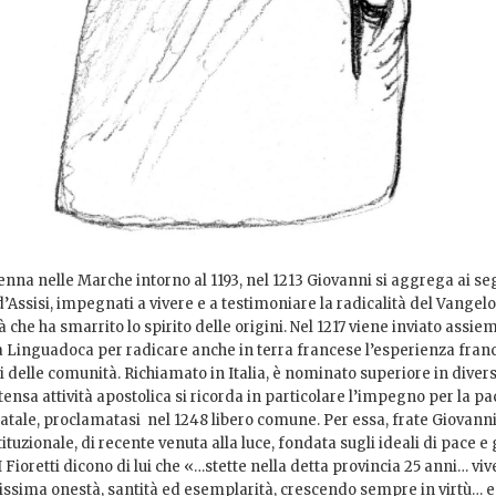
enna nelle Marche intorno al 1193, nel 1213 Giovanni si aggrega ai se
Assisi, impegnati a vivere e a testimoniare la radicalità del Vangelo
 che ha smarrito lo spirito delle origini. Nel 1217 viene inviato assiem
la Linguadoca per radicare anche in terra francese l’esperienza fran
 delle comunità. Richiamato in Italia, è nominato superiore in divers
tensa attività apostolica si ricorda in particolare l’impegno per la pa
 natale, proclamatasi nel 1248 libero comune. Per essa, frate Giovann
ituzionale, di recente venuta alla luce, fondata sugli ideali di pace e 
 I Fioretti dicono di lui che «…stette nella detta provincia 25 anni… vi
ssima onestà, santità ed esemplarità, crescendo sempre in virtù… e