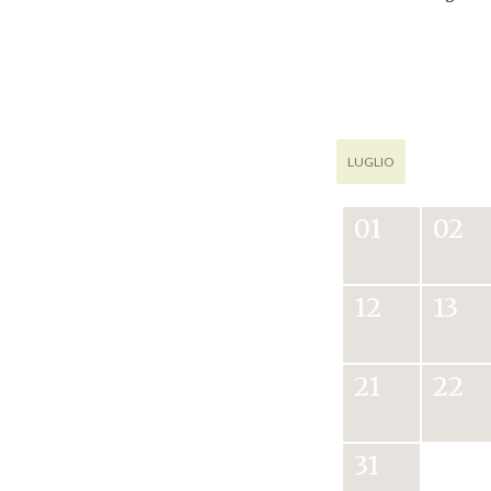
LUGLIO
01
02
12
13
21
22
31