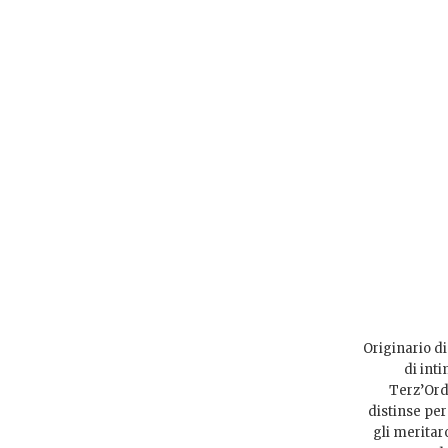
Originario di
di inti
Terz’Ord
distinse per
gli meritaro