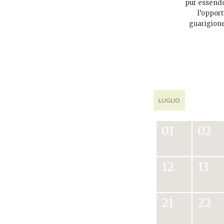
pur essendo 
l’opport
guarigione.
LUGLIO
01
02
12
13
21
22