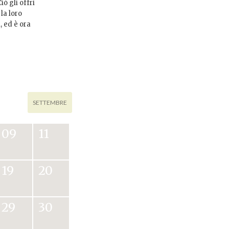
ò gli offrì
la loro
, ed è ora
SETTEMBRE
09
11
19
20
29
30