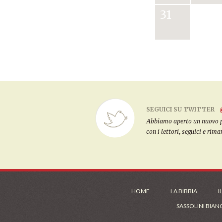
31
SEGUICI SU TWITTER
Abbiamo aperto un nuovo pro
con i lettori, seguici e rim
HOME
LA BIBBIA
I
SASSOLINI BIAN