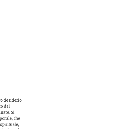
vo desiderio
to del
nate. Si
porale, che
spirituale,