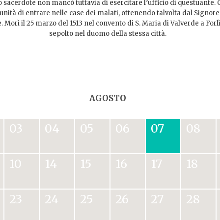
sacerdote non mancò tuttavia di esercitare l’ufficio di questuante. Ci
unità di entrare nelle case dei malati, ottenendo talvolta dal Signore 
 Morì il 25 marzo del 1513 nel convento di S. Maria di Valverde a Forlì
sepolto nel duomo della stessa città.
AGOSTO
03
04
05
06
07
08
10
14
15
16
17
18
23
24
25
26
27
28