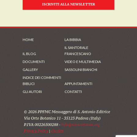
ISCRIVITI ALLA NEWSLETTER
HOME
LA BIBBIA
IL SANTORALE
IL BLOG
FRANCESCANO
DOCUMENTI
VIDEO E MULTIMEDIA
GALLERY
SASSOLINI BIANCHI
INDICE DEI COMMENTI
BIBLICI
APPUNTAMENTI
GLI AUTORI
CONTATTI
© 2026 PPFMC Messaggero di S. Antonio Editrice
Via Orto Botanico 11 - 35123 Padova (Italy)
P.IVA 00226500288 -
info@santantonio.org
Privacy Policy
|
Credits