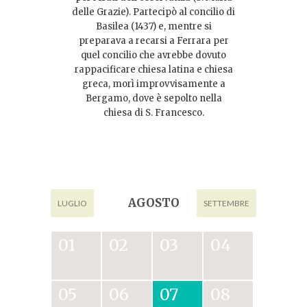
delle Grazie). Partecipò al concilio di
Basilea (1437) e, mentre si
preparava a recarsi a Ferrara per
quel concilio che avrebbe dovuto
rappacificare chiesa latina e chiesa
greca, morì improvvisamente a
Bergamo, dove è sepolto nella
chiesa di S. Francesco.
AGOSTO
LUGLIO
SETTEMBRE
01
02
03
04
05
06
07
08