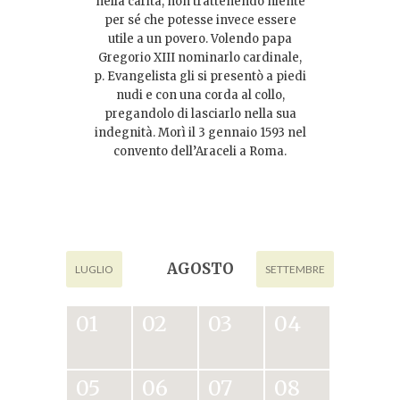
nella carità, non trattenendo niente
per sé che potesse invece essere
utile a un povero. Volendo papa
Gregorio XIII nominarlo cardinale,
p. Evangelista gli si presentò a piedi
nudi e con una corda al collo,
pregandolo di lasciarlo nella sua
indegnità. Morì il 3 gennaio 1593 nel
convento dell’Araceli a Roma.
AGOSTO
LUGLIO
SETTEMBRE
01
02
03
04
05
06
07
08