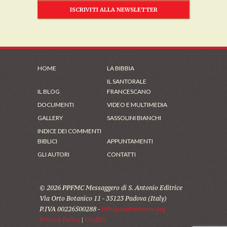
ISCRIVITI ALLA NEWSLETTER
HOME
LA BIBBIA
IL SANTORALE
IL BLOG
FRANCESCANO
DOCUMENTI
VIDEO E MULTIMEDIA
GALLERY
SASSOLINI BIANCHI
INDICE DEI COMMENTI
BIBLICI
APPUNTAMENTI
GLI AUTORI
CONTATTI
© 2026 PPFMC Messaggero di S. Antonio Editrice
Via Orto Botanico 11 - 35123 Padova (Italy)
P.IVA 00226500288 -
info@santantonio.org
Privacy Policy
|
Credits