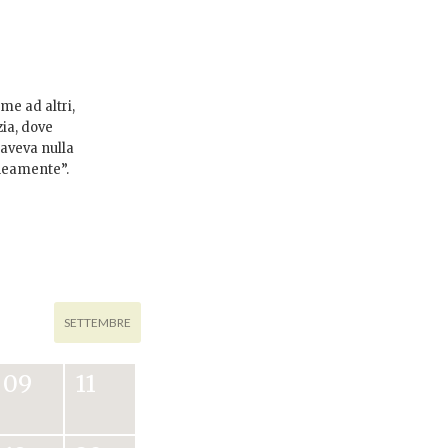
eme ad altri,
zia, dove
 aveva nulla
aneamente”.
SETTEMBRE
09
11