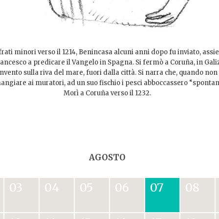
 frati minori verso il 1214, Benincasa alcuni anni dopo fu inviato, assi
ancesco a predicare il Vangelo in Spagna. Si fermò a Coruña, in Gali
nvento sulla riva del mare, fuori dalla città. Si narra che, quando non
angiare ai muratori, ad un suo fischio i pesci abboccassero “spont
Morì a Coruña verso il 1232.
AGOSTO
03
04
05
06
07
08