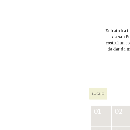
Entrato tra i
da san Fr
costruì un co
da dar da m
LUGLIO
01
02