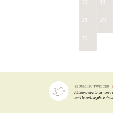
12
13
21
22
31
SEGUICI SU TWITTER
Abbiamo aperto un nuovo pro
con i lettori, seguici e rim