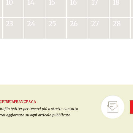
10
14
15
16
17
18
23
24
25
26
27
28
@BIBBIAFRANCESCA
filo twitter per tenerci più a stretto contatto
arrai aggiornato su ogni articolo pubblicato