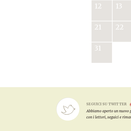
12
13
21
22
31
SEGUICI SU TWITTER
Abbiamo aperto un nuovo pro
con i lettori, seguici e rim