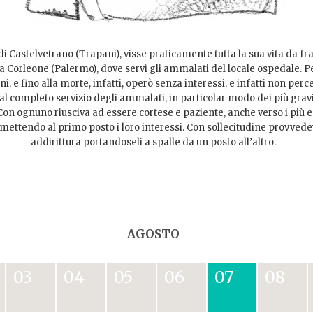
di Castelvetrano (Trapani), visse praticamente tutta la sua vita da f
a Corleone (Palermo), dove servì gli ammalati del locale ospedale. Pe
ni, e fino alla morte, infatti, operò senza interessi, e infatti non per
 al completo servizio degli ammalati, in particolar modo dei più gravi
. Con ognuno riusciva ad essere cortese e paziente, anche verso i più e
ettendo al primo posto i loro interessi. Con sollecitudine provvedev
addirittura portandoseli a spalle da un posto all’altro.
AGOSTO
03
04
05
06
07
08