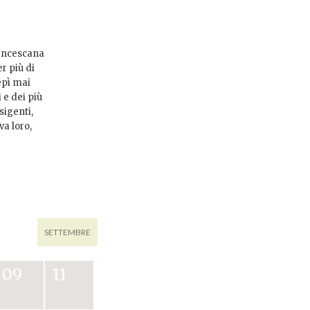
rancescana
r più di
cepì mai
 e dei più
sigenti,
a loro,
SETTEMBRE
09
11