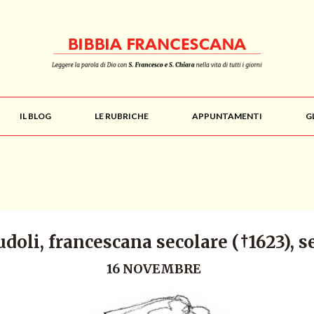
IL BLOG
LE RUBRICHE
APPUNTAMENTI
G
doli, francescana secolare (†1623), s
16 NOVEMBRE