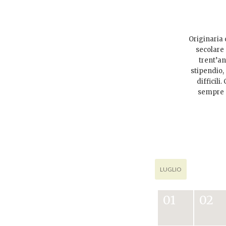
Originaria 
secolare 
trent’an
stipendio,
difficili
sempre m
LUGLIO
01
02