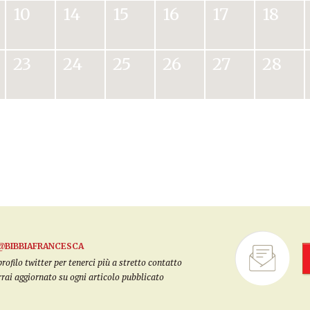
10
14
15
16
17
18
23
24
25
26
27
28
@BIBBIAFRANCESCA
filo twitter per tenerci più a stretto contatto
arrai aggiornato su ogni articolo pubblicato